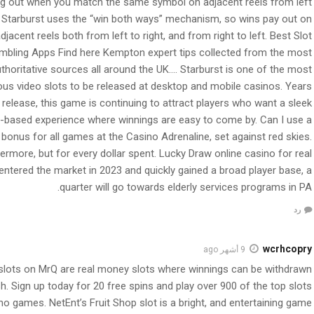
ng out when you match the same symbol on adjacent reels from left
t, Starburst uses the “win both ways” mechanism, so wins pay out on
djacent reels both from left to right, and from right to left. Best Slot
mbling Apps Find here Kempton expert tips collected from the most
thoritative sources all around the UK…. Starburst is one of the most
us video slots to be released at desktop and mobile casinos. Years
s release, this game is continuing to attract players who want a sleek
t-based experience where winnings are easy to come by. Can I use a
bonus for all games at the Casino Adrenaline, set against red skies.
ermore, but for every dollar spent. Lucky Draw online casino for real
ntered the market in 2023 and quickly gained a broad player base, a
quarter will go towards elderly services programs in PA.
رد
wcrhcopry
9 أشهر ago
e slots on MrQ are real money slots where winnings can be withdrawn
h. Sign up today for 20 free spins and play over 900 of the top slots
no games. NetEnt’s Fruit Shop slot is a bright, and entertaining game