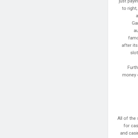
just payi
to righ
a
Ga
au
famo
after it
slo
Furth
money e
All of th
for cas
and casi