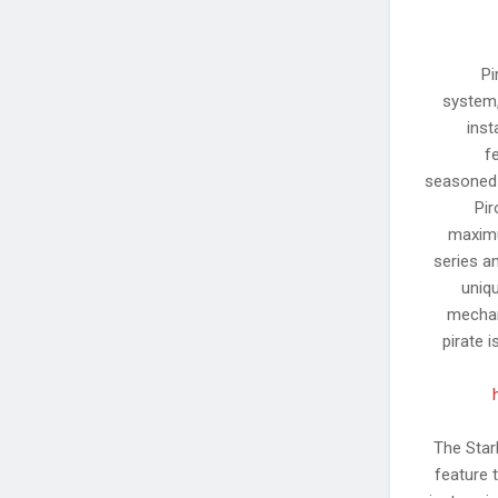
Pi
system,
inst
f
seasoned p
Pir
maximu
series a
uniqu
mechan
pirate 
The Star
feature 