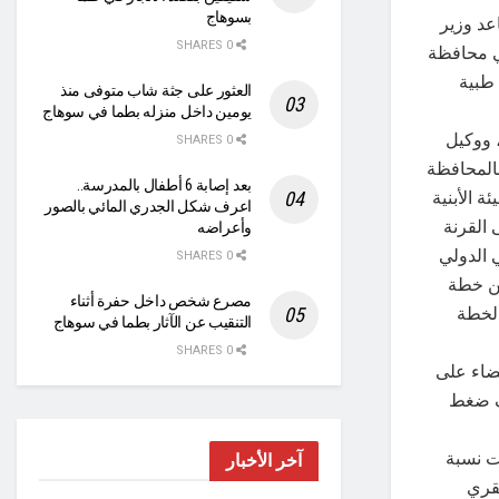
بسوهاج
عد وزير
0 SHARES
ي محافظة
 طبية
العثور على جثة شاب متوفى منذ
يومين داخل منزله بطما في سوهاج
 ووكيل
0 SHARES
بالمحافظة
بعد إصابة 6 أطفال بالمدرسة..
 الأبنية
اعرف شكل الجدري المائي بالصور
 القرنة
وأعراضه
 الدولي
0 SHARES
من خطة
مصرع شخص داخل حفرة أثناء
 لخطة
التنقيب عن الآثار بطما في سوهاج
0 SHARES
ضاء على
ف ضغط
ت نسبة
آخر الأخبار
القري