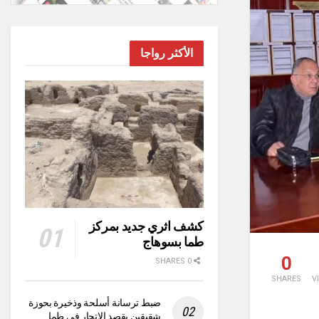
الأكثر رواجا
كشف اثري جديد بمركز
طما بسوهاج
0
0 SHARES
SHARES
V
ضبط ترسانة أسلحة وذخيرة بحوزة
شقيقين بقصد الاتجار في طما