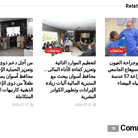
Rela
محافظات
محافظات
راحة العيون
لتعظيم الموارد الذاتية
من أجل دعم ذوى 
وهاج الجامعي
وتعزيز كفاءة الأداء المالى ..
وتعزيز الحماية الإج
ينجح في زراعة 57 عدسة
محافظ أسوان يبحث مع
ه البيضاء
المديرية المالية آليات زيادة
طفلاً من ذوى الإع
الإيرادات وتطوير الكوادر
الذهنية كارنيهات 
البشرية
المتكاملة
2026-07-21
2026-07-21
Com
73