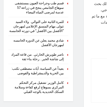
ذلك بحث
قسم طب وجراحة العيون بمستشفى
سوهاج الجامعي ينجح في زراعة 57
جي.
عدسة لمرضى المياه البيضاء
مع ما تم
دات
للمرة الثانية على التوالي.. ولاء السيد
تتولى مهام المنسق الإعلامي لمهرجان
“الأفضل بين الأفضل” في دورته الخامسة
شادي محمد يعلن عن الدوره الخامسه
لمهرجان الأفضل
ناصر طويرش الحارثي.. من قاعة المزاد
إلى شاشة الخبر… رحلة بناء ثقة
بعيداً عن السياسة..آيات مصطفى تكتب:
بين الحرية والديمقراطية والفوضى
كامل الوزير: تشغيل مركز التحكم
المركزي بسوهاج لرفع كفاءة وسلامة
السكك الحديدية بالوجه القبلي