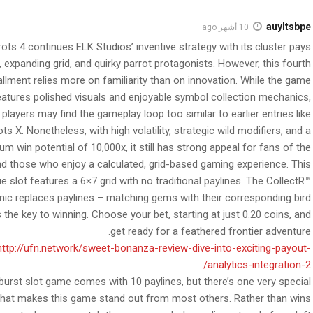
auyltsbpe
10 أشهر ago
rots 4 continues ELK Studios’ inventive strategy with its cluster pays
 expanding grid, and quirky parrot protagonists. However, this fourth
allment relies more on familiarity than on innovation. While the game
eatures polished visuals and enjoyable symbol collection mechanics,
layers may find the gameplay loop too similar to earlier entries like
ots X. Nonetheless, with high volatility, strategic wild modifiers, and a
m win potential of 10,000x, it still has strong appeal for fans of the
nd those who enjoy a calculated, grid-based gaming experience. This
e slot features a 6×7 grid with no traditional paylines. The CollectR™
ic replaces paylines – matching gems with their corresponding bird
is the key to winning. Choose your bet, starting at just 0.20 coins, and
get ready for a feathered frontier adventure.
http://ufn.network/sweet-bonanza-review-dive-into-exciting-payout-
analytics-integration-2/
burst slot game comes with 10 paylines, but there’s one very special
that makes this game stand out from most others. Rather than wins