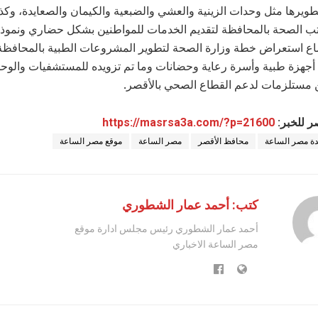
طويرها مثل وحدات الزينية والعشي والضبعية والكيمان والصعايدة، وك
تب الصحة بالمحافظة لتقديم الخدمات للمواطنين بشكل حضاري ونموذ
اع استعراض خطة وزارة الصحة لتطوير المشروعات الطبية بالمحافظة 
أجهزة طبية وأسرة رعاية وحضانات وما تم تزويده للمستشفيات والوح
 مستلزمات لدعم القطاع الصحي بالأقصر.
ر للخبر:
https://masrsa3a.com/?p=21600
ة مصر الساعة
محافظ الأقصر
مصر الساعة
موقع مصر الساعة
كتب: أحمد عمار الشطوري
أحمد عمار الشطوري رئيس مجلس ادارة موقع
مصر الساعة الاخباري