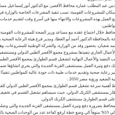
س عبد المطلب عماره محافظ الأقصر، مع الدكتور أنور إسماعيل مسا
سكان للمشروعات القومية، نسب تنفيذ المشرعات الخاصة بالوزارة ف
ع العمل بهذه المشروعات والانتهاء منها في أسرع وقت لتقديم خدمات
واطنين.
حافظ خلال اجتماع عقده مع مساعد وزير الصحة للمشروعات القومية،
ة بالمحافظة الدكتور أحمد أبو العطا، ومدير فرع هيئة الرعاية الصحية 
مد شعبان، بحضور وفد من الوزارة، والشركة الوطنية للمشروعات، وهيئة
 الأعمال الجاري تنفيذها بمشروع مجمع الأقصر الطبي الدولي ومستشفى
ب التنفيذ والأعمال النهائية لتشغيل قسم الطوارئ بمجمع الأقصر الطبي
ذلك دفع وتيرة العمل بمستشفى القرنة الجديدة والتي يجري انشاؤها ض
فير رعاية صحية وتقديم خدمات طبية ذات جودة عالية للمواطنين تنفيذًا
ة الصعيد ورؤية مصر 2030 .
ظ أهمية سرعة تشغيل قسم الطوارئ بمجمع الأقصر الطبي الدولي للق
نتظار بمستشفى الكرنك الدولي، حيث سيساهم تشغيل القسم في تخفي
 على قسم الطوارئ مستشفى الكرنك الدولي.
محافظ بضرورة دفع وتيرة العمل بمستشفى القرنة الجديدة والتي وصل
التنفيذ بها الي 33% منوهاً الي وضع خطة لرفع كفاءة عدد من الوحدات الصحية ب