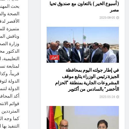
( أسبوع الخير ) بالتعاون مع صندوق تحيا
بحث المهند
مصر
الصحة وال
2025-08-05
الأقصر لدف
متميزة للم
وناقش الم
وزارة الصح
الدكتور مح
التعليمية،
أخبار
لمتابعة نس
في إطار جولته اليوم بمحافظة
قريباً، وك
الجيزة:رئيس الوزراء يتابع موقف
الدولة لتو
المشروعات الجارية بمنطقة “الحزام
الدولة لتنمي
الأخضر” بالسادس من أكتوبر
أكد المحاف
2025-05-24
قوائم الا
المترددين
كما وجه ال