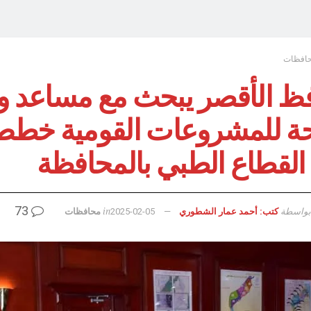
افظات
ظ الأقصر يبحث مع مساعد و
ة للمشروعات القومية خطط
القطاع الطبي بالمحافظة
73
بواسطة
in
كتب: أحمد عمار الشطوري
2025-02-05
محافظات