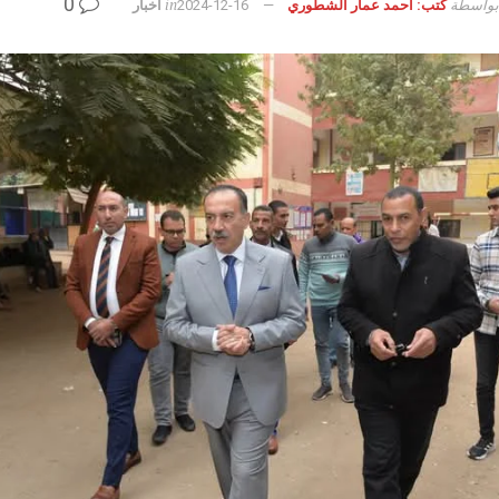
0
بواسطة
in
كتب: أحمد عمار الشطوري
2024-12-16
أخبار