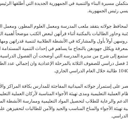
كملن مسيرة البناء والتنمية في الجمهورية الجديدة التي أطلقها الرئيس
يسي رئيس الجمهورية.
لمحافظ جولاته بتفقد ملعب المدرسة ومعمل العلوم المطور، ومعمل 
تبة وحاور الطالبات بالمكتبة أثناء قرأتهن لبعض الكتب موضحاً أهمية ال
روسهن أولاً بأول والمشاركة في الأنشطة الطلابية لتنمية قدراتهن ومها
معرفة ويكلل جهودهن بالنجاح ما يساهم في إحداث التنمية المستدامة
استمع إلى شرح من مديرة المدرسة التي أوضحت أن الفصول الدراسية 
وعددهم 22 فصل دراسي للصفوف الثلاثة بالمرحلة الإعدادية وان إجمالي عدد الط
نصر على إستمرار جولاته الميدانية المفاجئة للمدارس بكافة المراكز والأ
ظام العملية التعليمية ومدى تهيئة الأجواء المناسبة لأركان العملية التعلي
لدعم والرعاية للطلاب لتحصيل المواد التعليمية وممارسة الأنشطة الم
ية تهيئة الأجواء والمناخ المناسب والجيد والآمن للطالبات لتحفيزهن على
لدراسي.