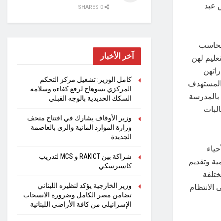
 عبد
0 SHARES
الحاسب
آخر الأخبار
تعليم لهن
راتهن
كامل الوزير: تشغيل مركز التحكم
 المستهدف
المركزي بسوهاج لرفع كفاءة وسلامة
بالمدرسة
السكك الحديدية بالوجه القبلي
البات
وزير الأوقاف يشارك في افتتاح متحف
وزارة الموارد المائية والري بالعاصمة
الجديدة
حياء
شراكة بين RAKICT و MCS لتدريب
مية وتقديم
كاسبرسكي
ختلفة
 الانتظام
وزير الخارجية يؤكد لنظيره اللبناني
تضامن مصر الكامل وضرورة الانسحاب
الإسرائيلي من كافة الأراضي اللبنانية