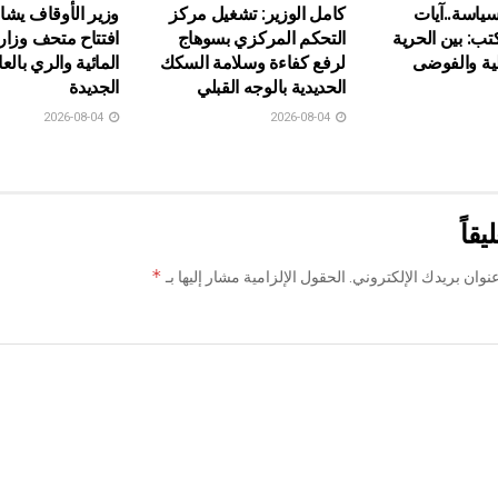
لسياسة..آيات
كامل الوزير: تشغيل مركز
وزير الأوقاف يش
: بين الحرية
التحكم المركزي بسوهاج
افتتاح متحف وزارة
ية والفوضى
لرفع كفاءة وسلامة السكك
المائية والري بال
الحديدية بالوجه القبلي
الجديدة
2026-08-04
2026-08-04
يقاً
*
نوان بريدك الإلكتروني.
الحقول الإلزامية مشار إليها بـ