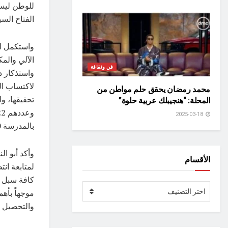
للوطن ليست
الفتاح الس
واستكمل ا
الآلي والمك
فن وثقافة
واستذكار د
لاكتساب ال
محمد رمضان يحقق حلم مواطن من
تحقيقها، و
المحلة: “هنجيبلك عربية حلوة”
2025-03-18
بالمدرسة 1040 طالبة خلال العام الدراسي الجاري.
وأكد أبو ال
الأقسام
لمتابعة انت
كافة سبل ا
الأقسام
اختر التصنيف
موجهاً بأهم
والتحصيل ا