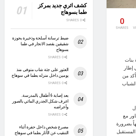
كشف اثري جديد بمركز
طما بسوهاج
0
0 SHARES
SHARES
V
ضبط ترسانة أسلحة وذخيرة بحوزة
شقيقين بقصد الاتجار في طما
بسوهاج
0 SHARES
 بنات
 إطار
العثور على جثة شاب متوفى منذ
أكد من
يومين داخل منزله بطما في سوهاج
الشباب
0 SHARES
بعد إصابة 6 أطفال بالمدرسة..
اعرف شكل الجدري المائي بالصور
ل
وأعراضه
اور مع
0 SHARES
اً بضرورة
مصرع شخص داخل حفرة أثناء
 المستقبل
التنقيب عن الآثار بطما في سوهاج