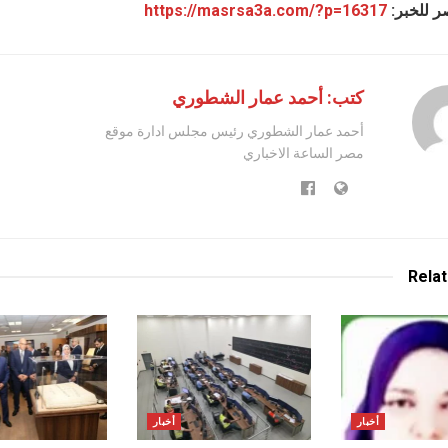
ر للخبر:
https://masrsa3a.com/?p=16317
كتب: أحمد عمار الشطوري
أحمد عمار الشطوري رئيس مجلس ادارة موقع
مصر الساعة الاخباري
Rela
أخبار
أخبار