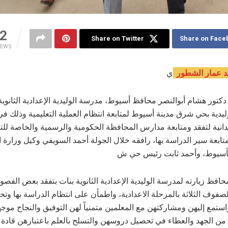
2
Share on Twitter
Share on Face
IEWS
د عمار الشطور
ي
 دكتور هشام أبوالنصر محافظ أسيوط، مدرسة الوليدية الإعدادية الثانوية
ليدية بحي شرق مدينة أسيوط لمتابعة انتظام العملية التعليمية وذلك في
يدانية لتفقد ومتابعة مدارس المحافظة الحكومية والرسمية والخاصة للت
متابعة سير الدراسة بها، رافقه خلال الجولة أحمد السويفي وكيل وزارة 
بأسيوط، وأحمد ثابت رئيس حي ش
حافظ زيارته لمدرسة الوليدية الإعدادية الثانوية بنات بتفقد بعض الفصو
لصفوف الثلاثة بالمرحلة الاعدادية، واطمأن على انتظام الدراسة بها وتح
استمع إليهن ومشاركتهن مع المعلمين متمنياً لهن التوفيق والنجاح موجه
 من الجهد والعطاء في تحصيل دروسهن والتسلح بالعلم باعتبارهن قادة