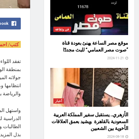
book
فن وثقافة
موقع مصر الساعة يهنئ بعودة قناة
كتب/ احم
“صوت مصر العمامي” للبث مجددًا
2024-11-21
تفقد اللواء
بمنطقة الو
جولاته الم
انتظامها و
والرياضة 
أخبار
واستهل الم
الأزهري.. يستقبل سفير المملكة العربية
الدراسية ل
السعودية بالقاهرة ويشيد بعمق العلاقات
الطالبات و
الأخوية بين الشعبين
بذل المزيد
2024-08-18