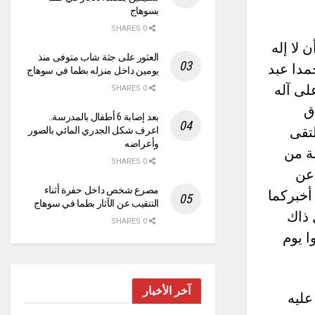
بسوهاج
0 SHARES
 لا إله
العثور على جثة شاب متوفى منذ
مدا عبد
يومين داخل منزله بطما في سوهاج
لى آله
0 SHARES
ق
بعد إصابة 6 أطفال بالمدرسة..
تقى
اعرف شكل الجدري المائي بالصور
وأعراضه
ة من
0 SHARES
عن
مصرع شخص داخل حفرة أثناء
أخبركما
التنقيب عن الآثار بطما في سوهاج
 ذاك
0 SHARES
ا يوم
آخر الأخبار
عليه