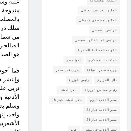
عليه وسل
التنمية المستدامة
مندوحة ع
الدكتور بدر عبد العاطي
بالمصلَح
الدكتور مصطفى مدبولي
سلك دربه
الرئيس السيسي
من سمات 
الرئيس عبد الفتاح السيسي
الصالحين
القوات المسلحة المصرية
هو الصدق
المتحدث العسكري
تحيا مصر
فما أحوج
جريدة مصر الساعة
حزب تحيا مصر
وإنتشر ف
داليا الحزاوي
رئيس الوزراء
تربى على
رئيس مجلس الوزراء
سعر الذهب
الأنانية 
سعر الذهب اليوم
سعر الذهب عيار 18
وسلم بصف
سعر الذهب عيار 21
واحد، إن
سعر الذهب عيار 24
الأشعريين
سعر الذهب في مصر
غزة