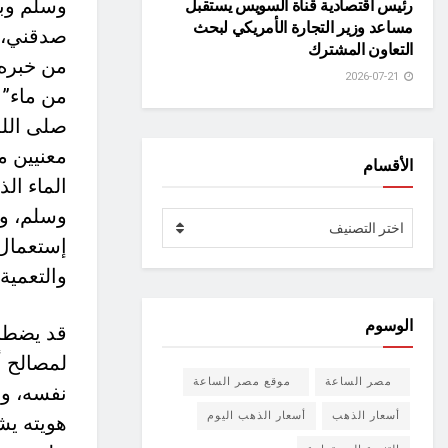
وسلم وبل
رئيس اقتصادية قناة السويس يستقبل
مساعد وزير التجارة الأمريكي لبحث
صدقني، ف
التعاون المشترك
من خبره،
2026-07-21
من ماء” 
صلى الله
معنيين م
الأقسام
الماء ال
وسلم، وق
الأقسام
اختر التصنيف
إستعمال 
والتعمية
الوسوم
قد يضطر 
لمصالح أ
مصر الساعة
موقع مصر الساعة
نفسه، وق
أسعار الذهب
أسعار الذهب اليوم
هويته يش