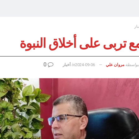
بار
ع تربى على أخلاق النبوة
0
بواسطة
in
مروان علي
2024-09-06
أخبار