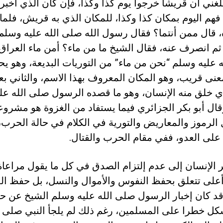
غني أن قريشا خرجوا يوم كذا وكذا، فإن كان الذي أخبر
هم اليوم بمكان كذا وكذا، للمكان الذي به قريش، فلما
 قال ممن أنتما؟ فقال رسول الله صلى الله عليه وسلم
ثم انصرف عنه، فقال الشيخ ما من ماء؟ أمن ماء العراق
 عليه وسلم “نحن من ماء” من التوريات البديعة، وهو يح
عنى قريب، وهو المكان المعروف بهذا الاسم، والثاني بعي
ذي خلق منه الإنسان، وهو ما قصده الرسول صلى الله عل
ال أبو بكر الجزائري فيما يستفاد من الغزوة هو مشروع
الرموز والمعاريض والتورية في الكلام في حالة الحرب،
 على العدو، ففي مقام الحرب والقتال.
الإنسان إلى عدم إلتزام الصدق في كل ما يقول مراعاة
على تتعلق بحفظ النفوس والأموال والنسل، بل حفظ ال
د كان إخبار الرسول صلى الله عليه وسلم الشيخ عن ح
كل خطرا على المسلمين، رغم ذلك لم يلجأ النبي صلى ا