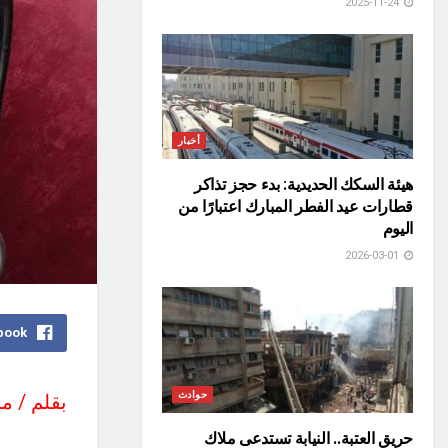
2025-11-24
أخبار
هيئة السكك الحديدية: بدء حجز تذاكر
قطارات عيد الفطر المبارك اعتبارًا من
اليوم
2026-03-01
book
حوادث
بقلم / م
حريق العتبة.. النيابة تستدعى ملاك