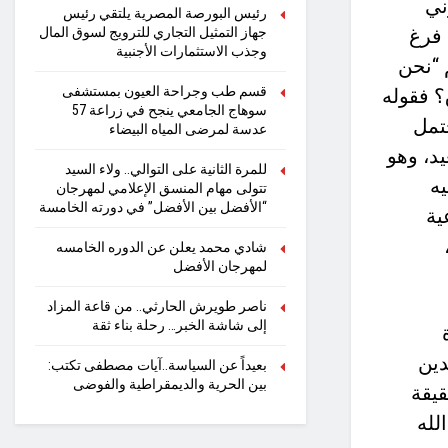
ني
رئيس البورصة المصرية يلتقي رئيس
 فرغ
جهاز التمثيل التجاري للترويج لسوق المال
وجذب الاستثمارات الأجنبية
 “نحن
قسم طب وجراحة العيون بمستشفى
؟ فقوله
سوهاج الجامعي ينجح في زراعة 57
تمل
عدسة لمرضى المياه البيضاء
د، وهو
للمرة الثانية على التوالي.. ولاء السيد
يه
تتولى مهام المنسق الإعلامي لمهرجان
“الأفضل بين الأفضل” في دورته الخامسة
ية
شادي محمد يعلن عن الدوره الخامسه
لمهرجان الأفضل
ناصر طويرش الحارثي.. من قاعة المزاد
إلى شاشة الخبر… رحلة بناء ثقة
دين
بعيداً عن السياسة..آيات مصطفى تكتب:
بين الحرية والديمقراطية والفوضى
قيقة
لله