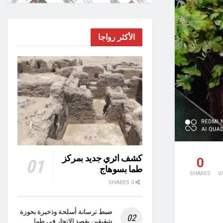
الأكثر رواجا
كشف اثري جديد بمركز
0
طما بسوهاج
SHARES
V
0 SHARES
ضبط ترسانة أسلحة وذخيرة بحوزة
شقيقين بقصد الاتجار في طما