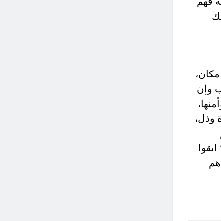
ة فهم
يك
 مكان،
ب وإن
منها،
ة وذل،
تقوا
هم