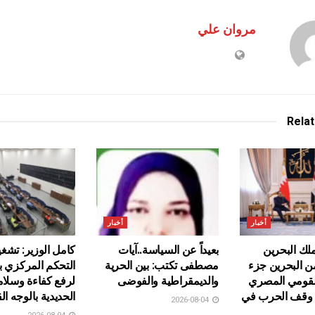
مروان علي
Rela
أخبار
أخبار
ك البحرين
بعيداً عن السياسة..آيات
كامل الوزير: تشغ
من البحرين جزء
مصطفى تكتب: بين الحرية
التحكم المركزي 
لقومي المصري
والديمقراطية والفوضى
لرفع كفاءة وسلا
ى وقف الحرب في
الحديدية بالوجه ال
2026-08-04