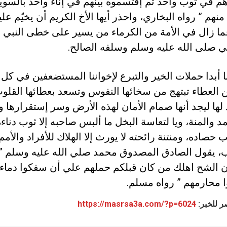
م في ثوب واحد ثم إقتسموه بينهم في إناء واحد بالسوي
منهم ” رواه البخاري، واحذر أيها الأخ الكريم أن يخيّم عل
ما زال في الأمة من الكرماء من يسير على خطى النبي
صلى الله عليه وسلم وسلفه الصالح.
ا أبدا حملات الخير والتبرع لإخواننا المستضعفين في كل
العطاء تبتهج من سخائها النفوس وتسعد بعطائها القلو
لها ليجد أنها صمام الأمان لهذه الأرض وسر إستقرارها وأ
د والمنة، ويا لتعاسة البخل ما ألبس صاحبه إلا ثوب دناء
صاده، ومنتنة رائحته لا يورث إلا الهلاك للأفراد والأمم
 يقول الصادق المصدوق محمد صلي الله عليه وسلم ” ا
 الشح اهلك من كان قبلكم حملهم علي أن سفكوا دماء
 محارمهم ” رواه مسلم.
ر للخبر:
https://masrsa3a.com/?p=6024