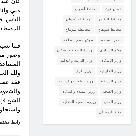
كان عنده
مني وأنا 
قطاع غزة
محافظ أسوان
اليأس، ف
محافظ الأقصر
محافظة أسوان
المصطفي 
محافظ سوهاج
محافظه سوهاج
مصر الساعة
موقع مصر الساعة
فما نسين
هيثم السنارى
وزارة الصحة والسكان
وصور من 
وزير الإسكان
وزير التربية والتعليم
المشاهد 
وزير الخارجية
وزير الري
ولله الحم
فقد عطب ح
وزير الزراعة
وزير الشباب والرياضة
والشعوب،
وزير الصحة
وزير الصحة والسكان
الشح فإن
وزير العمل
وزيرة التنمية المحلية
واستحلوا
وفاء الدرمللى
رابط مختص