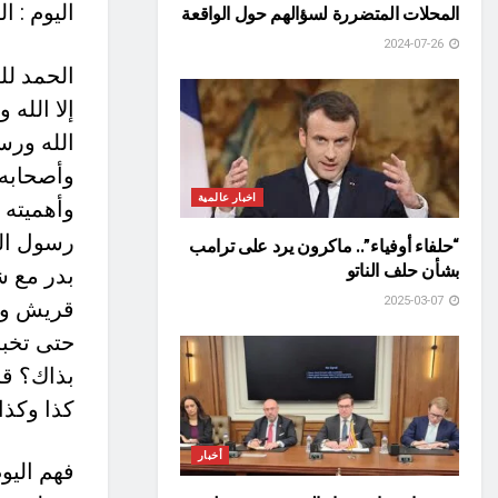
اليوم : الجمع
المحلات المتضررة لسؤالهم حول الواقعة
2024-07-26
الحمد لل
إلا الله
الله ورس
وأصحابه 
اخبار عالمية
وأهميته 
رسول الل
“حلفاء أوفياء”.. ماكرون يرد على ترامب
بشأن حلف الناتو
بدر مع ش
2025-03-07
قريش وعن
حتى تخبر
بذاك؟ قا
كذا وكذا
أخبار
فهم اليو