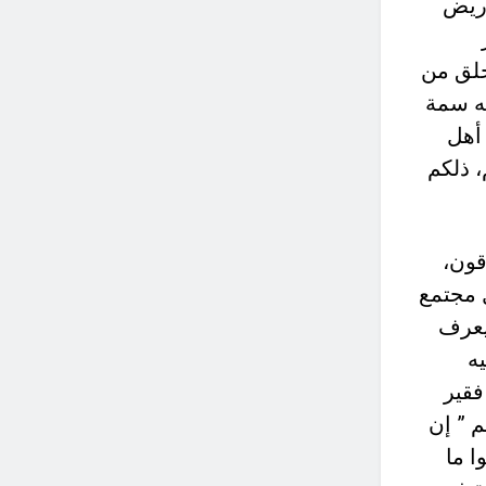
اريض
خلق من
ه سمة
أهل
، ذلكم
قون،
 مجتمع
يعرف
يه
فقير
م ” إن
ا ما