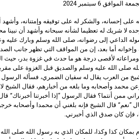
ة الموافق 6 سبتمبر 2024
ه على إحسانه، والشكر له على توفيقه وإمتنانه، وأشهد أن
 وحده لا شريك له تعظيما لشأنه سبحانه وأشهد أن نبينا مح
وله الداعي إلى رضوانه، صلى الله وسلم وبارك عليه وع
وإخوانه أما بعد، إن من المواقف التي تظهر جانب الصد
ومراعاته لأقصى درجة هو ما حدث في غزوة بدر، حيث ال
ه صلى الله عليه وسلم والصديق قبل الغزوة على مقرب
يخ من العرب يقال له سفيان الضمري، فسأله الرسول 
 محمد وأصحابه وما بلغه من أخبارهم، فقال الشيخ لا 
اني ممن أنتما؟ فقال الرسول “إذا أخبرتنا أخبرناك” قال
ل “نعم” قال الشيخ فإنه بلغني أن محمدا وأصحابه خرجو
، فإن كان صدق الذي أخبرني.
م بمكان كذا وكذا، للمكان الذي به رسول الله صلى الله 