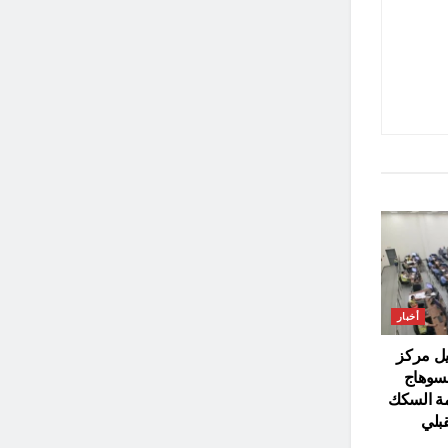
أخبار
يل مركز
بسوهاج
مة السكك
قبلي