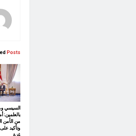
ted
Posts
السيسي ومل
بالعلمين: أ
من الأمن ا
وتأكيد عل
غزة