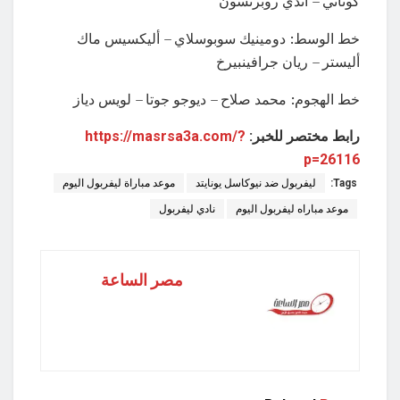
كوناتي – أندي روبرتسون
خط الوسط: دومينيك سوبوسلاي – أليكسيس ماك
أليستر – ريان جرافينبيرخ
خط الهجوم: محمد صلاح – ديوجو جوتا – لويس دياز
رابط مختصر للخبر:
https://masrsa3a.com/?
p=26116
Tags:
ليفربول ضد نيوكاسل يونايتد
موعد مباراة ليفربول اليوم
موعد مباراه ليفربول اليوم
نادي ليفربول
مصر الساعة