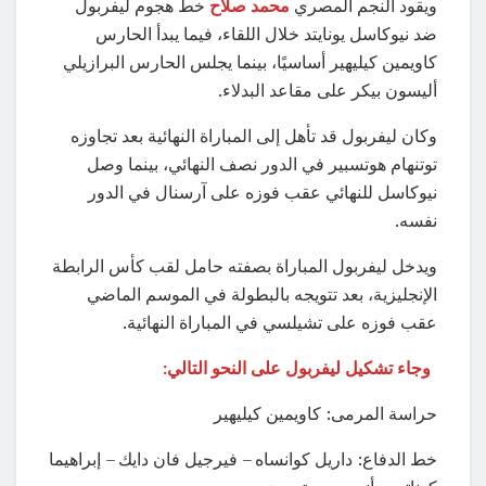
ويقود النجم المصري
محمد صلاح
خط هجوم ليفربول
ضد نيوكاسل يونايتد خلال اللقاء، فيما يبدأ الحارس
كاويمين كيليهير أساسيًا، بينما يجلس الحارس البرازيلي
أليسون بيكر على مقاعد البدلاء.
وكان ليفربول قد تأهل إلى المباراة النهائية بعد تجاوزه
توتنهام هوتسبير في الدور نصف النهائي، بينما وصل
نيوكاسل للنهائي عقب فوزه على آرسنال في الدور
نفسه.
ويدخل ليفربول المباراة بصفته حامل لقب كأس الرابطة
الإنجليزية، بعد تتويجه بالبطولة في الموسم الماضي
عقب فوزه على تشيلسي في المباراة النهائية.
وجاء تشكيل ليفربول على النحو التالي:
حراسة المرمى: كاويمين كيليهير
خط الدفاع: داريل كوانساه – فيرجيل فان دايك – إبراهيما