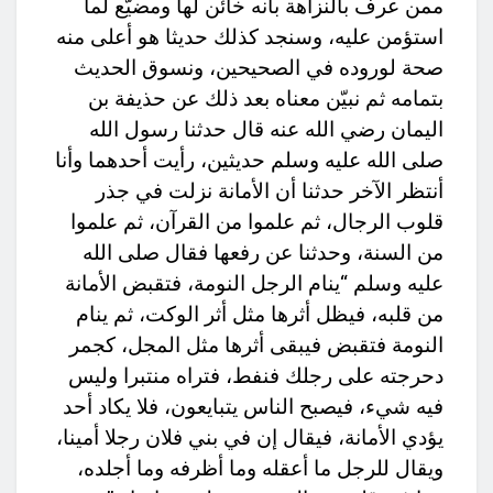
ممن عرف بالنزاهة بأنه خائن لها ومضيّع لما
استؤمن عليه، وسنجد كذلك حديثا هو أعلى منه
صحة لوروده في الصحيحين، ونسوق الحديث
بتمامه ثم نبيّن معناه بعد ذلك عن حذيفة بن
اليمان رضي الله عنه قال حدثنا رسول الله
صلى الله عليه وسلم حديثين، رأيت أحدهما وأنا
أنتظر الآخر حدثنا أن الأمانة نزلت في جذر
قلوب الرجال، ثم علموا من القرآن، ثم علموا
من السنة، وحدثنا عن رفعها فقال صلى الله
عليه وسلم “ينام الرجل النومة، فتقبض الأمانة
من قلبه، فيظل أثرها مثل أثر الوكت، ثم ينام
النومة فتقبض فيبقى أثرها مثل المجل، كجمر
دحرجته على رجلك فنفط، فتراه منتبرا وليس
فيه شيء، فيصبح الناس يتبايعون، فلا يكاد أحد
يؤدي الأمانة، فيقال إن في بني فلان رجلا أمينا،
ويقال للرجل ما أعقله وما أظرفه وما أجلده،