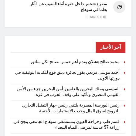
مصرع شخص داخل حفرة أثناء التنقيب عن الآثار
بطما في سوهاج
0 SHARES
آخر الأخبار
محمد صالح هشلان يقدم أهم خمس نصائح لكل سائق
أحمد موسى قريعي يفوز بجائزة دينق قوج للكتابة التوثيقية في
دورتها الأولى
السيسي وملك البحرين بالعلمين: أمن البحرين جزء من الأمن
القومي المصري وتأكيد على وقف الحرب في غزة
رئيس البورصة المصرية يلتقي رئيس جهاز التمثيل التجاري
للترويج لسوق المال وجذب الاستثمارات الأجنبية
قسم طب وجراحة العيون بمستشفى سوهاج الجامعي ينجح في
زراعة 57 عدسة لمرضى المياه البيضاء