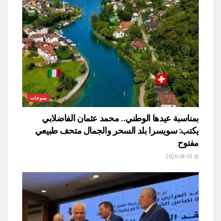
منوعات
بمناسبة عيدها الوطني.. محمد عثمان الفاضلابي
يكتب: سويسرا بلد السحر والجمال متحف طبيعي
مفتوح
2026-08-03