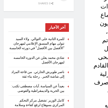
0 SHARES
ات
اع
تصل تكلفته إلى 470 مليون
آخر الأخبار
،
ف م³، حيث تم
للمرة الثانية على التوالي.. ولاء السيد
تتولى مهام المنسق الإعلامي لمهرجان
ل
“الأفضل بين الأفضل” في دورته الخامسة
صحى
شادي محمد يعلن عن الدوره الخامسه
لمهرجان الأفضل
قرية فى 31 مارس القادم
ناصر طويرش الحارثي.. من قاعة المزاد
لية
إلى شاشة الخبر… رحلة بناء ثقة
الصرف
بعيداً عن السياسة..آيات مصطفى تكتب:
بين الحرية والديمقراطية والفوضى
كامل الوزير: تشغيل مركز التحكم
المركزي بسوهاج لرفع كفاءة وسلامة
اب ) التى وصلت إلى 99 %