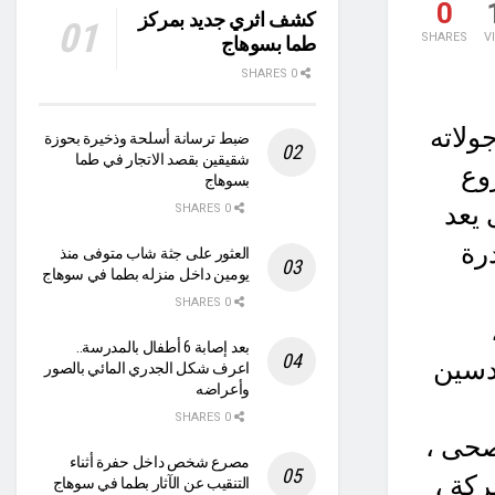
0
كشف اثري جديد بمركز
SHARES
V
طما بسوهاج
0 SHARES
ولاته
ضبط ترسانة أسلحة وذخيرة بحوزة
شقيقين بقصد الاتجار في طما
وع
بسوهاج
يعد
0 SHARES
رة
العثور على جثة شاب متوفى منذ
يومين داخل منزله بطما في سوهاج
0 SHARES
بعد إصابة 6 أطفال بالمدرسة..
دسين
اعرف شكل الجدري المائي بالصور
وأعراضه
0 SHARES
صحى ،
مصرع شخص داخل حفرة أثناء
كة ،
التنقيب عن الآثار بطما في سوهاج