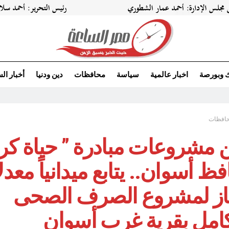
ك وبورصة
اخبار عالمية
سياسة
محافظات
دين ودنيا
أخبار ال
افظات
مشروعات مبادرة ” حياة كر
ظ أسوان.. يتابع ميدانياً معد
جاز لمشروع الصرف الصحى
كامل بقرية غرب أسوان