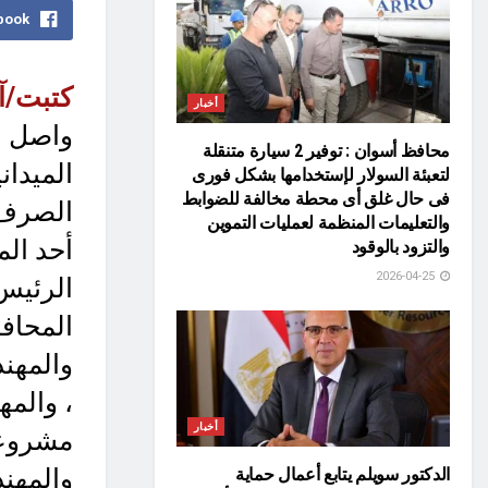
book
كتبت/آ
أخبار
واصل ا
محافظ أسوان : توفير 2 سيارة متنقلة
الميدان
لتعبئة السولار لإستخدامها بشكل فورى
فى حال غلق أى محطة مخالفة للضوابط
الصرف 
والتعليمات المنظمة لعمليات التموين
أحد ال
والتزود بالوقود
2026-04-25
الرئيس 
المحافظ
والمهن
، والم
أخبار
مشروعا
والمهن
الدكتور سويلم يتابع أعمال حماية