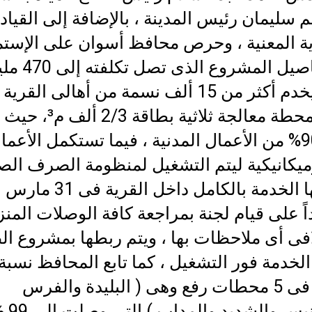
م سليمان رئيس المدينة ، بالإضافة إلى القياد
ية المعنية ، وحرص محافظ أسوان على الإستم
إلى تفاصيل المشروع الذى 
جنيه ويخدم أكثر من 15 ألف نسمة من أهالى القرية 
ويضم محطة معالجة ثلاثية بطاقة 2/3 أل
تنفيذ 90% من الأعمال المدنية ، فيما تستكمل الأعما
ميكانيكية ليتم التشغيل لمنظومة الصرف ال
ودخولها الخدمة بالكامل داخل ال
ً على قيام لجنة بمراجعة كافة الوصلات المنز
لافى أى ملاحظات بها ، ويتم ربطها بمشروع 
لخدمة فور التشغيل ، كما تابع المحافظ نسبة
الإنجاز فى 5 محطات رفع وهى ( البليدة والفرس
والجرانيس والشديد والمد