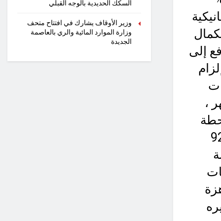
السكك الحديدية بالوجه القبلي
هروميكانيكية
وزير الأوقاف يشارك في افتتاح متحف
تكمال
وزارة الموارد المائية والري بالعاصمة
الجديدة
الرفع إلى
لزام
ات
ر ،
ة تشمل 78 قرية ، وتضم 19 محطة
 التشغيل التجريبى لمحطتين منها ، و 92
حلة
 شبكات
هزة
ره