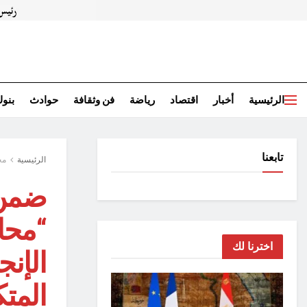
الرئيسية
أخبار
اقتصاد
رياضة
فن وثقافة
حوادث
بنو
تابعنا
الرئيسية
مح
ضمن 
“محاف
اخترنا لك
الإن
المت