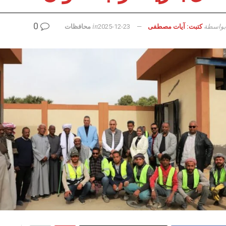
0
بواسطة
in
كتبت: آيات مصطفى
2025-12-23
محافظات