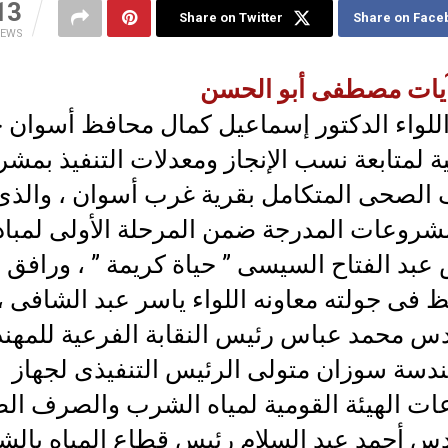
13
Share on Twitter
Share on Face
IEWS
يات مصطفى أبو الحسن
للواء الدكتور إسماعيل كمال محافظ أسوان ج
ية لمتابعة نسب الإنجاز ومعدلات التنفيذ بمشر
الصحى المتكامل بقرية غرب أسوان ، والذى 
مشروعات المدرجة ضمن المرحلة الأولى لمباد
عبد الفتاح السيسى ” حياة كريمة ” ، ورافق
 فى جولته معاونه اللواء ياسر عبد الشافى ،
دس محمد عباس رئيس النقابة الفرعية للمهن
هندسة سوزان متولى الرئيس التنفيذى لجهاز
ت الهيئة القومية لمياه الشرب والصرف ال
دس أحمد عبد السلام رئيس قطاع المياه بالشر