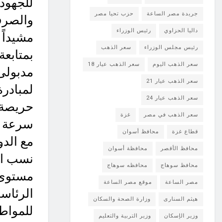
للجهود 
جريدة مصر الساعة
حزب تحيا مصر
والصرف
داليا الحزاوي
رئيس الوزراء
مشيداً 
رئيس مجلس الوزراء
سعر الذهب
بمتابع
سعر الذهب اليوم
سعر الذهب عيار 18
مدبولى
سعر الذهب عيار 21
لمبادرة
سعر الذهب عيار 24
حريصة 
سعر الذهب في مصر
غزة
سرعة ال
قطاع غزة
محافظ أسوان
مع الدو
محافظ الأقصر
محافظة أسوان
نسب ال
محافظ سوهاج
محافظه سوهاج
مستوى ا
مصر الساعة
موقع مصر الساعة
الرئاسي
هيثم السنارى
وزارة الصحة والسكان
للمواطن
وزير الإسكان
وزير التربية والتعليم