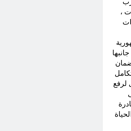
رب
ت ،
ات
ورية
جانبها
ضمان
تكامل
 لرفع
درة
لحياة