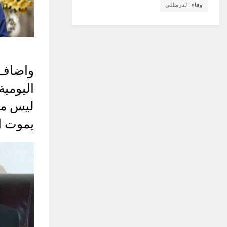
وفاء الدرمللى
واضاف
اليومية
ليس مج
يموت ال