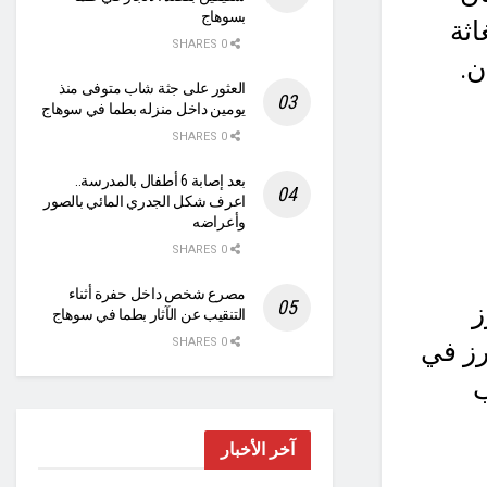
بسوهاج
ثة
0 SHARES
ن.
العثور على جثة شاب متوفى منذ
يومين داخل منزله بطما في سوهاج
0 SHARES
بعد إصابة 6 أطفال بالمدرسة..
اعرف شكل الجدري المائي بالصور
وأعراضه
0 SHARES
مصرع شخص داخل حفرة أثناء
ز
التنقيب عن الآثار بطما في سوهاج
0 SHARES
رز في
ب
آخر الأخبار