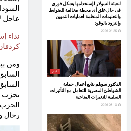
لتعبئة السولار لإستخدامها بشكل فورى
السودا
فى حال غلق أى محطة مخالفة للضوابط
والتعليمات المنظمة لعمليات التموين
عاجل لا
والتزود بالوقود
2026-04-25
نداء إس
كردفان
ومن بي
أخبار
السابق
السابق 
الدكتور سويلم يتابع أعمال حماية
الشواطئ المصرية للتعامل مع التأثيرات
بحزب ال
السلبية للتغيرات المناخية
الحزب 
2026-05-13
رحال و