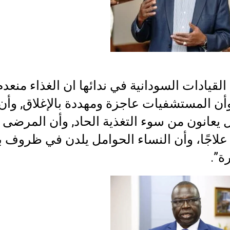
لقيادات السودانية في ندائها ان الغذاء منعدم
وأن المستشفيات عاجزة ومهددة بالإغلاق, وأن
 يعانون من سوء التغذية الحاد, وأن المرضى ل
لاجًا، وأن النساء الحوامل يلدن في ظروف ب
ة”.