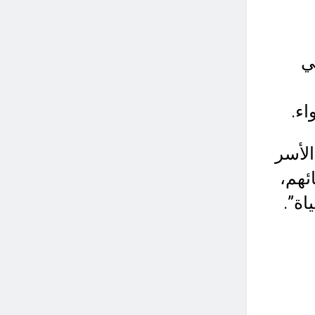
ي
اء.
لأسر
ئهم،
اة”.