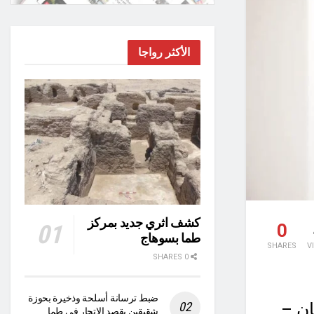
الأكثر رواجا
كشف اثري جديد بمركز
0
طما بسوهاج
SHARES
V
0 SHARES
ضبط ترسانة أسلحة وذخيرة بحوزة
ان –
شقيقين بقصد الاتجار في طما