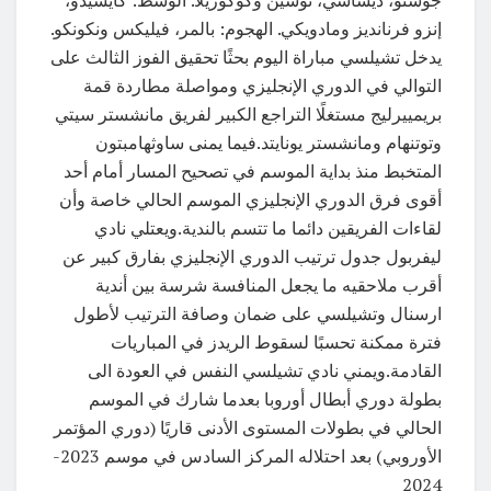
إنزو فرنانديز ومادويكي. الهجوم: بالمر، فيليكس ونكونكو.
يدخل تشيلسي مباراة اليوم بحثًا تحقيق الفوز الثالث على
التوالي في الدوري الإنجليزي ومواصلة مطاردة قمة
بريمييرليج مستغلًا التراجع الكبير لفريق مانشستر سيتي
وتوتنهام ومانشستر يونايتد.فيما يمنى ساوثهامبتون
المتخبط منذ بداية الموسم في تصحيح المسار أمام أحد
أقوى فرق الدوري الإنجليزي الموسم الحالي خاصة وأن
لقاءات الفريقين دائما ما تتسم بالندية.ويعتلي نادي
ليفربول جدول ترتيب الدوري الإنجليزي بفارق كبير عن
أقرب ملاحقيه ما يجعل المنافسة شرسة بين أندية
ارسنال وتشيلسي على ضمان وصافة الترتيب لأطول
فترة ممكنة تحسبًا لسقوط الريدز في المباريات
القادمة.ويمني نادي تشيلسي النفس في العودة الى
بطولة دوري أبطال أوروبا بعدما شارك في الموسم
الحالي في بطولات المستوى الأدنى قاريًا (دوري المؤتمر
الأوروبي) بعد احتلاله المركز السادس في موسم 2023-
2024