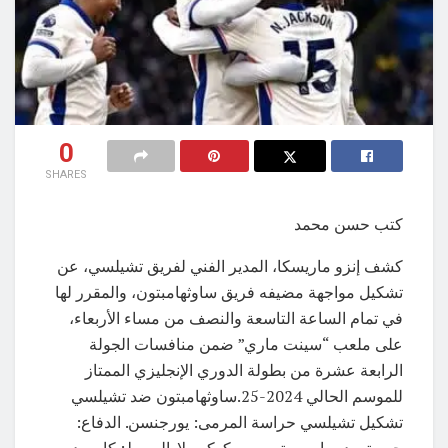
0
SHARES
كتب حسن محمد
كشف إنزو ماريسكا، المدير الفني لفريق تشيلسي، عن
تشكيل مواجهة مضيفه فريق ساوثهامبتون، والمقرر لها
في تمام الساعة التاسعة والنصف من مساء الأربعاء،
على ملعب “سينت ماري” ضمن منافسات الجولة
الرابعة عشرة من بطولة الدوري الإنجليزي الممتاز
للموسم الحالي 2024-25.ساوثهامبتون ضد تشيلسي
تشكيل تشيلسي حراسة المرمى: يورجنسن. الدفاع:
جوستو، ديساسي، توسين وكوكوريلا. الوسط: كايسيدو،