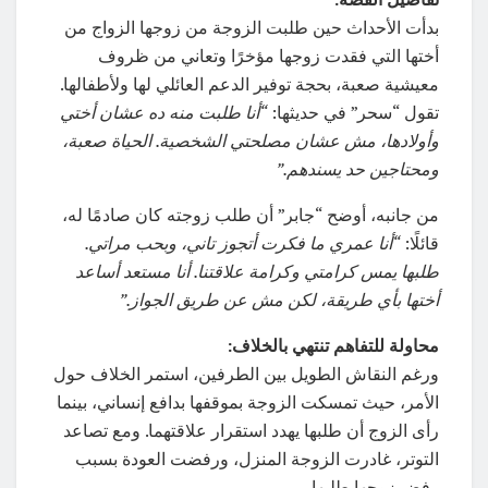
بدأت الأحداث حين طلبت الزوجة من زوجها الزواج من
أختها التي فقدت زوجها مؤخرًا وتعاني من ظروف
معيشية صعبة، بحجة توفير الدعم العائلي لها ولأطفالها.
تقول “سحر” في حديثها:
“أنا طلبت منه ده عشان أختي
وأولادها، مش عشان مصلحتي الشخصية. الحياة صعبة،
ومحتاجين حد يسندهم.”
من جانبه، أوضح “جابر” أن طلب زوجته كان صادمًا له،
قائلًا:
“أنا عمري ما فكرت أتجوز تاني، وبحب مراتي.
طلبها يمس كرامتي وكرامة علاقتنا. أنا مستعد أساعد
أختها بأي طريقة، لكن مش عن طريق الجواز.”
محاولة للتفاهم تنتهي بالخلاف:
ورغم النقاش الطويل بين الطرفين، استمر الخلاف حول
الأمر، حيث تمسكت الزوجة بموقفها بدافع إنساني، بينما
رأى الزوج أن طلبها يهدد استقرار علاقتهما. ومع تصاعد
التوتر، غادرت الزوجة المنزل، ورفضت العودة بسبب
رفض زوجها طلبها.