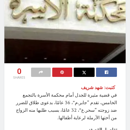
0
SHARES
كتبت: شهد شريف
في قضية مثيرة للجدل أمام محكمة الأسرة بالتجمع
الخامس، تقدم “جابر.م”، 36 عامًا، بدعوى طلاق للضرر
ضد زوجته “سحر.ع”، 32 عامًا، بسبب طلبها منه الزواج
من أختها الأرملة لرعاية أطفالها.
تفاصيل القصة: