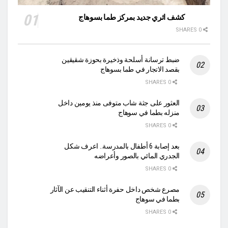
كشف اثري جديد بمركز طما بسوهاج
0 SHARES
ضبط ترسانة أسلحة وذخيرة بحوزة شقيقين
بقصد الاتجار في طما بسوهاج
0 SHARES
العثور على جثة شاب متوفى منذ يومين داخل
منزله بطما في سوهاج
0 SHARES
بعد إصابة 6 أطفال بالمدرسة.. اعرف شكل
الجدري المائي بالصور وأعراضه
0 SHARES
مصرع شخص داخل حفرة أثناء التنقيب عن الآثار
بطما في سوهاج
0 SHARES