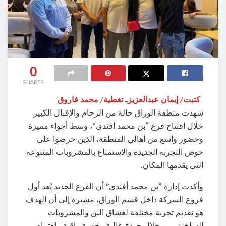
0
SHARES
كتبت/ إيمان عبدالعزيزـ تغطية/ محمد فاروق
شهدت منطقة الوراق حالة من الزحام والإقبال الكبير
خلال افتتاح فرع “بن محمد أفندى”، وسط أجواء مميزة
وحضور واسع من أهالي المنطقة، الذين حرصوا على
خوض التجربة الجديدة والاستمتاع بالمشروبات المتنوعة
التي يقدمها المكان.
وأكدت إدارة “بن محمد أفندى” أن الفرع الجديد يُعد أول
فروع الشركة داخل قسم الوراق، مشيرة إلى أن الهدف
هو تقديم تجربة مختلفة لعشاق البن والمشروبات
الساخنة، من خلال جودة عالية وخدمة راقية واهتمام