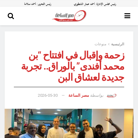
الرئيسية
منوعات
زحمة وإقبال في افتتاح “بن
محمد أفندى” بالوراق.. تجربة
جديدة لعشاق البن
بواسطة
مصر الساعة
2026-05-30