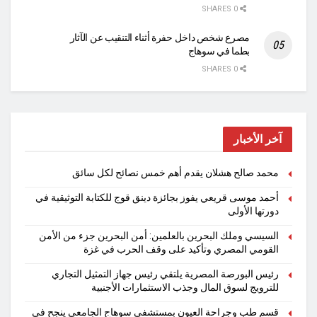
0 SHARES
مصرع شخص داخل حفرة أثناء التنقيب عن الآثار
بطما في سوهاج
0 SHARES
آخر الأخبار
محمد صالح هشلان يقدم أهم خمس نصائح لكل سائق
أحمد موسى قريعي يفوز بجائزة دينق قوج للكتابة التوثيقية في
دورتها الأولى
السيسي وملك البحرين بالعلمين: أمن البحرين جزء من الأمن
القومي المصري وتأكيد على وقف الحرب في غزة
رئيس البورصة المصرية يلتقي رئيس جهاز التمثيل التجاري
للترويج لسوق المال وجذب الاستثمارات الأجنبية
قسم طب وجراحة العيون بمستشفى سوهاج الجامعي ينجح في