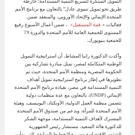
التمويل المبتكرة لتسريع التنمية المستدامة: خارطة
طريق نحو تمويل تنموي عادل” بالتعاون مع برنامج الأمم
المتحدة الإنمائي والإتحاد الأوروبي، والمنعقد ضمن
فعاليات «
قمة المستقبل»
، ضمن أعمال الأسبوع رفيع
المستوى للجمعية العامة للأمم المتحدة والدورة 79
للجمعية بنيويورك.
وأكدت الدكتورة رانيا المشاط، أن استراتيجية التمويل
الوطنية المتكاملة لمصر، تمثل مبادرة تشاركية بين
الحكومة المصرية ومنظمة الأمم المتحدة، حيث تم
تطويرها في إطار برنامج استراتيجية تمويل أهداف
التنمية المستدامة في مصر، بقيادة برنامج الأمم المتحدة
الإنمائي (UNDP)، بالتعاون مع عدة منظمات دولية
تتضمن منظمة العمل الدولية، الأونكتاد، اليونيسف، وهيئة
الأمم المتحدة للمرأة، وبدعم من صندوق الأمم المتحدة
المشترك لأهداف التنمية المستدامة، موجهة الشكر
للدكتورة هالة السعيد، مستشار رئيس الجمهورية
للشئون الاقتصادية ووزيرة التخطيط السابقة، التي بدأت