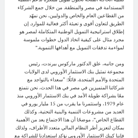
المستدامة في مصر والمنطقة. من خلال جمع الشركاء
من القطاعين العام والخاص والدوليين، نحن نمهّد
الطريق لتعاون أقوى و تعبئة أكثر فعالية للموارد. إن
إطلاق استراتيجية التمويل الوطنية المتكاملة لمصر هو
مجرد مثال على كيفية اتخاذ الدول خطوات ملموسة
لمواءمة تدفقات التمويل مع أهدافها التنموية.”
ومن جانبه، علق الدكتور ماركوس بيرندت، رئيس
مجموعة تمثيل بنك الاستثمار الأوروبي لدى الولايات
المتحدة والأمم المتحدة، قائلًا: “سعداء بالتواجد مع
شركائنا المتميزين في مصر في هذا الحدث، نحن نتمتع
معًا بشراكة طويلة الأمد في بنك الاستثمار الأوروبي منذ
عام 1979، واستثمرنا ما يقرب من 15 مليار يورو في
العديد من مشروعات التنمية والبنية التحتية، وكذلك
القطاع الخاص”، موضحًا أن هذا الاجتماع يعد من الأهمية
بمكان لتعزيز أطر النظام المالي متعدد الأطراف، ولذلك
فإننا كبنك الاستثمار الأوروبي نؤكد استعدادنا للشراكة مع