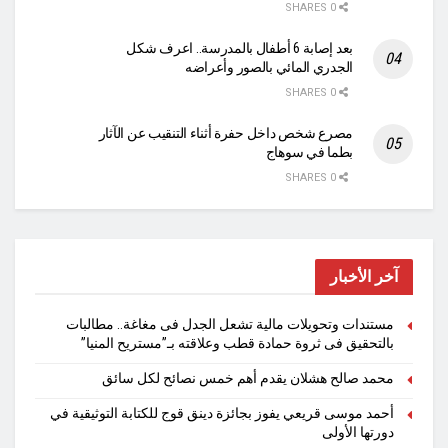
0 SHARES
بعد إصابة 6 أطفال بالمدرسة.. اعرف شكل
الجدري المائي بالصور وأعراضه
0 SHARES
مصرع شخص داخل حفرة أثناء التنقيب عن الآثار
بطما في سوهاج
0 SHARES
آخر الأخبار
مستندات وتحويلات مالية تشعل الجدل فى مغاغة.. مطالبات
بالتحقيق فى ثروة حمادة قطب وعلاقته بـ”مستريح المنيا”
محمد صالح هشلان يقدم أهم خمس نصائح لكل سائق
أحمد موسى قريعي يفوز بجائزة دينق قوج للكتابة التوثيقية في
دورتها الأولى