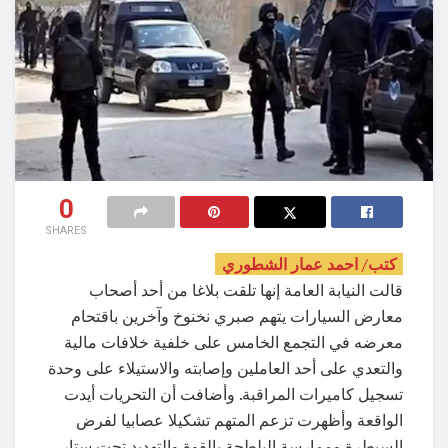
0
SHARES
كتب/ احمد عمار الشطوري
قالت النيابة العامة إنها تلقت بلاغا من أحد أصحاب
معارض السيارات يتهم صبري نخنوخ وآخرين باقتحام
معرضه في التجمع الخامس على خلفية خلافات مالية
والتعدي على أحد العاملين وإصابته والاستيلاء على وحدة
تسجيل كاميرات المراقبة. وأضافت أن التحريات أيدت
الواقعة وأظهرت تزعم المتهم تشكيلا عصابيا لفرض
السيطرة وممارسة البلطجة بالقوة والتهديد تحت ستار