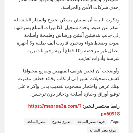
إحدى شركات الأمن والحراسة.
وذكرت النيابة أن تفتيش مسكن نخنوخ والمقار التابعة له
أسفر عن ضبط وحدة تسجيل الكاميرات المبلغ بسرقتها،
إلى جانب بندقيتين آليتين ورشاش وطبنجة وأسلحة
صوت وضغط هواء وذخيرة قاربت ألف طلقة و5 أجهزة
اتصال غير مرخصة و10 قطع أثرية وحيوانات برية
شرسة وأدوات تعذيب.
وأوضحت أن فحص هواتف المتهمين وتفريغ محتواها
كشف تسجيلات تشير إلى ارتكاب وقائع خطف مقترنة
بهتك عرض واحتجاز مصحوب بتعذيب بدني وإكراه على
توقيع أوراق وحيازة أسلحة وذخائر دون ترخيص.
رابط مختصر للخبر:
https://masrsa3a.com/?
p=60918
Tags:
جريدة مصر الساعة
صبري نخنوخ
مصر الساعة
موقع مصر الساعة