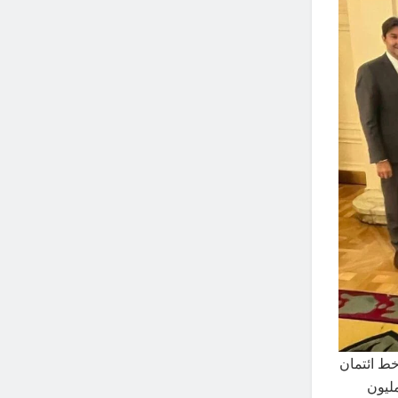
خط ائتمان
شروعات الصغيرة للمرأة المصرية الذي تموله الوكالة بقيمة 50 مليون