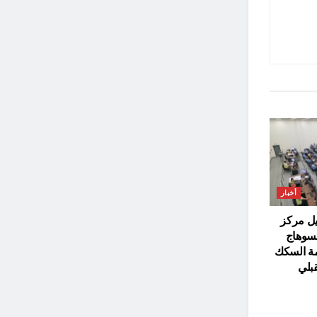
أخبار
يل مركز
بسوهاج
مة السكك
قبلي