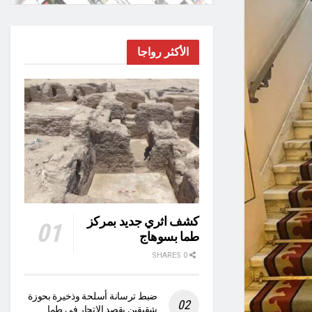
الأكثر رواجا
كشف اثري جديد بمركز
طما بسوهاج
0 SHARES
ضبط ترسانة أسلحة وذخيرة بحوزة
شقيقين بقصد الاتجار في طما