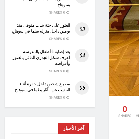
بسوهاج
0 SHARES
العثور على جثة شاب متوفى منذ
يومين داخل منزله بطما في سوهاج
0 SHARES
بعد إصابة 6 أطفال بالمدرسة..
اعرف شكل الجدري المائي بالصور
وأعراضه
0 SHARES
مصرع شخص داخل حفرة أثناء
التنقيب عن الآثار بطما في سوهاج
0 SHARES
0
SHARES
V
آخر الأخبار