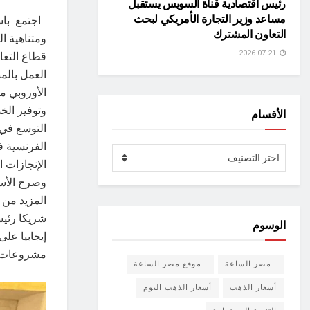
رئيس اقتصادية قناة السويس يستقبل
مساعد وزير التجارة الأمريكي لبحث
اجتمع باس
التعاون المشترك
ومتناهية ا
2026-07-21
قطاع التعا
العمل بالم
الأوروبي م
وتوفير الخ
الأقسام
التوسع في 
الفرنسية ف
الأقسام
اختر التصنيف
الإنجازات 
وصرح الأست
المزيد من 
شريكا رئيس
الوسوم
إيجابيا عل
مشروعات ال
مصر الساعة
موقع مصر الساعة
أسعار الذهب
أسعار الذهب اليوم