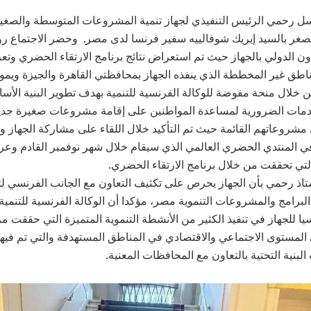
ل رحمي الرئيس التنفيذي لجهاز تنمية المشروعات المتوسطة والصغي
لصغر بالسيد إيريك شوفالييه سفير فرنسا لدى مصر. وحضر الاجتماع ر
ون الدولي بالجهاز حيث تم استعراض نتائج برنامج الارتقاء الحضري وت
ناطق غير المخططة الذي ينفذه الجهاز بمحافظتي القاهرة والجيزة ويموله
ن خلال منحة مفوضة للوكالة الفرنسية للتنمية بهدف تطوير البنية الأس
دمات الضرورية لمساعدة المواطنين على إقامة مشروعات صغيرة جديد
مشروعاتهم القائمة حيث تم التأكيد خلال اللقاء على مشاركة الجهاز وا
ي المنتدي الحضري العالمي الذي سيقام خلال شهر نوفمبر القادم وع
التي تحققت من خلال برنامج الارتقاء الحضري.
اذ رحمي بأن الجهاز يحرص على تكثيف التعاون مع الجانب الفرنسي لت
البرامج والمشروعات التنموية مصر، مؤكدا أن الوكالة الفرنسية للتنمية 
يا للجهاز في تنفيذ الكثير من الأنشطة التنموية المتميزة التي حققت مر
ى المستوى الاجتماعي والاقتصادي في المناطق المستهدفة والتي تم فيها 
بنية التحتية بالتعاون مع المحافظات المعنية.