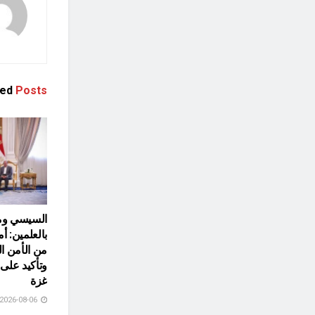
ted
Posts
السيسي ومل
بالعلمين: أ
من الأمن ا
وتأكيد عل
غزة
2026-08-06