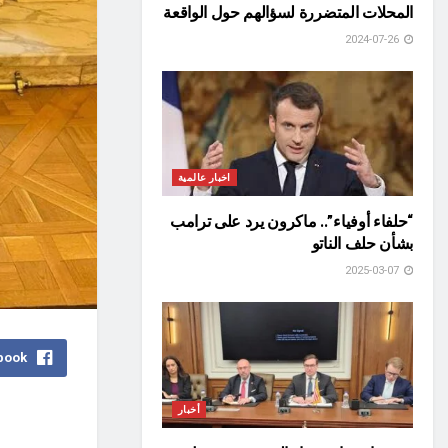
المحلات المتضررة لسؤالهم حول الواقعة
2024-07-26
اخبار عالمية
“حلفاء أوفياء”.. ماكرون يرد على ترامب
بشأن حلف الناتو
2025-03-07
book
أخبار