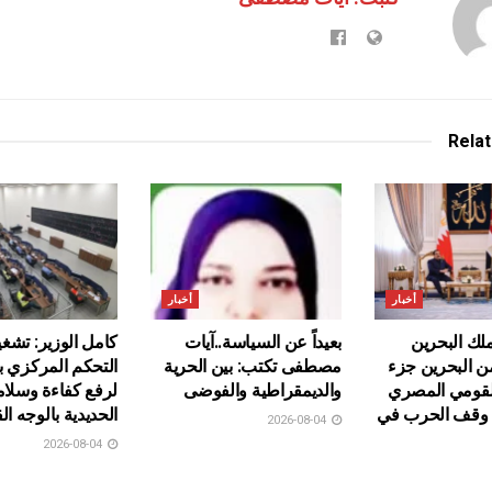
Rela
أخبار
أخبار
ك البحرين
بعيداً عن السياسة..آيات
كامل الوزير: تشغ
من البحرين جزء
مصطفى تكتب: بين الحرية
التحكم المركزي 
لقومي المصري
والديمقراطية والفوضى
لرفع كفاءة وسلا
ى وقف الحرب في
الحديدية بالوجه ال
2026-08-04
2026-08-04