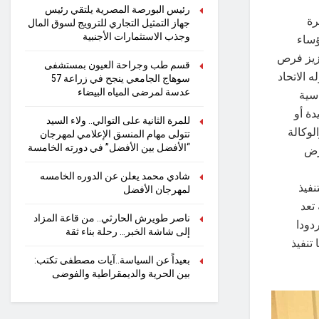
رئيس البورصة المصرية يلتقي رئيس
رة
جهاز التمثيل التجاري للترويج لسوق المال
وجذب الاستثمارات الأجنبية
ؤساء
عزيز فرص
قسم طب وجراحة العيون بمستشفى
 الاتحاد
سوهاج الجامعي ينجح في زراعة 57
عدسة لمرضى المياه البيضاء
اسية
ة أو
للمرة الثانية على التوالي.. ولاء السيد
لوكالة
تتولى مهام المنسق الإعلامي لمهرجان
“الأفضل بين الأفضل” في دورته الخامسة
رض
شادي محمد يعلن عن الدوره الخامسه
نفيذ
لمهرجان الأفضل
تعد
ناصر طويرش الحارثي.. من قاعة المزاد
دودا
إلى شاشة الخبر… رحلة بناء ثقة
تنفيذ
بعيداً عن السياسة..آيات مصطفى تكتب:
بين الحرية والديمقراطية والفوضى