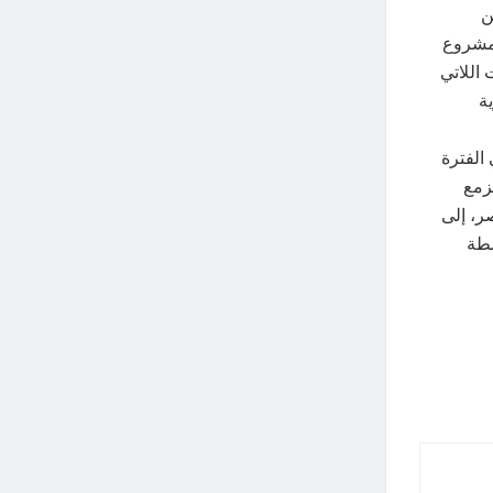
ن
مرأة وتمويل مشروعاتهن ، وأكد الأستاذ رحمي أنه تم تمويل 20,526 مشروع
 اللاتي
ة
الفترة
زمع
ر، إلى
سطة