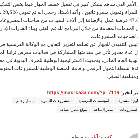
الأمر الذي ساهم بشكل كبير في تفعيل خطط الجهاز فيما يخص التمكي
الاقتصادي لل
وتوفير 47,616 فرصة عمل، بالإضافة إلى آلاف السيدات من صاحبات المشروعات
الخدمات المقدمة من خلال البرنامج للدعم الفني وبناء القدرات الإداري
ة لصاحبات المشروعات.
يس التنفيذي للجهاز عن تطلعه لتعزيز التعاون مع الوكالة الفرنسية في 
ل عدة محاور تأتى في مقدمتها المشاركة في فعاليات معرض تراثنا الم
نهاية العام الحالي، وتحديث الاستراتيجية الوطنية للحرف اليدوية في مص
دة أنشطة التحول الرقمي وإقامة المنصة الوطنية للمشروعات المتو
متناهية الصغر.
ر للخبر:
https://masrsa3a.com/?p=7119
اون المشترك
المؤسسات الفرنسية
المشروعات التنموية
باسل رحمي
 المشروعات
مصر الساعة
موقع مصر الساعة
كتبت: آيات مصطفى