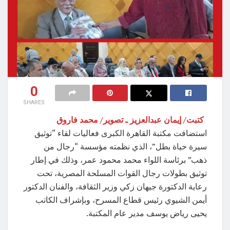
0
SHARES
كتبت/ إيمان عبدالعزيز ـ تصوير/ محمد فاروق
استضافت مكتبة القاهرة الكبرى فعاليات لقاء “توثيق
سيرة حياة بطل”، الذي نظمته مؤسسة “رجال من
ذهب” برئاسة اللواء محمد محمود عمر، وذلك في إطار
توثيق بطولات رجال القوات المسلحة المصرية، تحت
رعاية الدكتورة جيهان زكي وزير الثقافة، والفنان الدكتور
أيمن الشيوي رئيس قطاع المسرح، وبإشراف الكاتب
يحيى رياض يوسف مدير عام المكتبة.