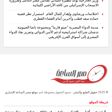
وزير الخارجية يؤكد لنظيره اللبناني تضامن مصر الكامل وضرورة
الانسحاب الإسرائيلي من كافة الأراضي اللبنانية
اختلاسات ورشاوى وإهدار للمال العام.. استمرار نظر قضية
حمادة سعد قطب وآخرين أمام القضاء القطرى
مدينة الدواء المصرية “چبتو فارما” ومجموعة باشا الجيبوتية
تدشنان شراكة استراتيجية لدعم الأمن الدوائي وتعزيز نفاذ الدواء
المصري إلى أسواق القرن الإفريقي
© 2025
حقوق الطبع والنشر
- جميع الحقوق محفوظة لدى
موقع مصر الساعة الإخباري.
خريطة الموقع
الرئيسية
أخبار
اقتصاد
رياضة
فن وثقافة
حوادث
بنوك وبورصة