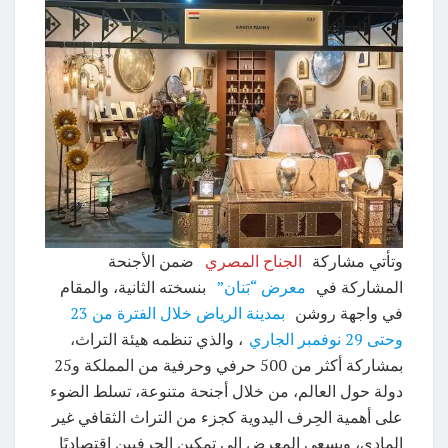
وتأتي مشاركة
الجناح المصري
ضمن الأجنحة
المشاركة في
معرض “بَنان”
بنسخته الثانية، والمقام
في واجهة روشن
بمدينة الرياض خلال الفترة من 23
وحتى 29 نوفمبر الجاري
، والذي تنظمه هيئة التراث،
بمشاركة أكثر من 500 حرفي وحرفية من المملكة و25
دولة حول العالم، من خلال أجنحة متنوعة، تسلط الضوء
على أهمية الحِرف اليدوية كجزء من التراث الثقافي غير
المادي، ويسعى المعرض إلى تمكين الحرفيين اقتصاديًا