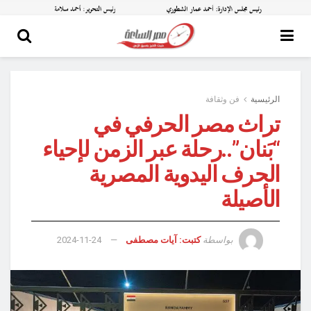
الرئيسية
فن وثقافة
تراث مصر الحرفي في
“بَنان”..رحلة عبر الزمن لإحياء
الحرف اليدوية المصرية
الأصيلة
بواسطة
كتبت: آيات مصطفى
2024-11-24