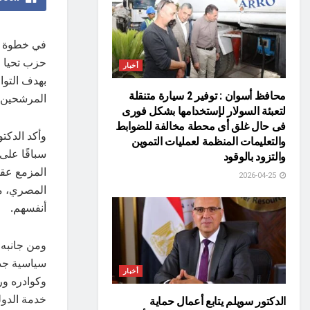
في خطوة تع
حزب تحيا 
أخبار
بهدف التوا
محافظ أسوان : توفير 2 سيارة متنقلة
المرشحين ا
لتعبئة السولار لإستخدامها بشكل فورى
فى حال غلق أى محطة مخالفة للضوابط
وأكد الدكت
والتعليمات المنظمة لعمليات التموين
سباقًا على
والتزود بالوقود
المزمع عقد
2026-04-25
المصري، مق
أنفسهم.
ومن جانبه،
سياسية جدي
أخبار
وكوادره ور
خدمة الدول
الدكتور سويلم يتابع أعمال حماية