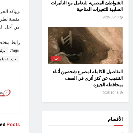
الشواطئ المصرية للتعامل مع التأثيرات
السلبية للتغيرات المناخية
ويؤكد الحز
2026-05-13
منصة لطرح 
من أجل المو
رابط مختص
Tags:
برل
أخبار
حزب تحيا م
التفاصيل الكاملة لمصرع شخصين أثناء
التنقيب عن كنز أثرى في الصف
بمحافظة الجيزة
2025-10-18
الأقسام
ted
Posts