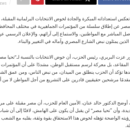
IEWS
كس استعداداته المبكرة والجادة لخوض الانتخابات البرلمانية المقبلة، 
مصر عن إطلاق سلسلة من المؤتمرات الجماهيرية في مختلف المحافظ
صل المباشر مع المواطنين، والاستماع إلى آرائهم، والإعلان الرسمي ع
لذين يمثلون نبض الشارع المصري وآماله في التغيير والبناء.
ور عزت البربري، رئيس الحزب، أن خوض الانتخابات بالنسبة لـ”تحيا م
 المقاعد، بل معركة لرسم مستقبل الوطن، مشددًا على أن المؤتمرات 
ها تؤكد أن الحزب ينطلق من الميدان، من نبض الناس، ومن عمق الشا
دمًا مرشحين حقيقيين قادرين على التشريع من أجل المواطن لا من أ
 أوضح الدكتور خالد عنان، الأمين العام للحزب، أن مصر مقبلة على مر
دة، وأن “تحيا مصر” لن يقبل أن يكون على الهامش، لافتًا إلى أن شبا
ؤيته الواضحة تؤهله لخوض هذا الاستحقاق بقوة وثقة، بقلبه مع الشعب
ة.