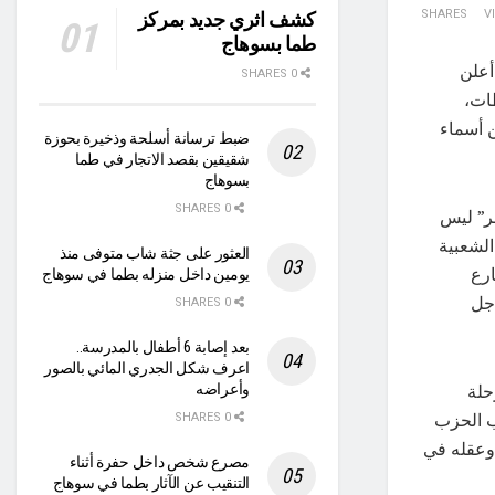
SHARES
V
كشف اثري جديد بمركز
طما بسوهاج
أعلن
0 SHARES
ات،
ن أسماء
ضبط ترسانة أسلحة وذخيرة بحوزة
شقيقين بقصد الاتجار في طما
بسوهاج
0 SHARES
صر” ليس
الشعبية
العثور على جثة شاب متوفى منذ
رع
يومين داخل منزله بطما في سوهاج
جل
0 SHARES
بعد إصابة 6 أطفال بالمدرسة..
اعرف شكل الجدري المائي بالصور
حلة
وأعراضه
ب الحزب
0 SHARES
 وعقله في
مصرع شخص داخل حفرة أثناء
التنقيب عن الآثار بطما في سوهاج