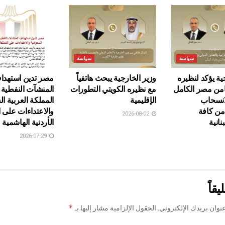
سياسة
سياسة
ية يؤكد لنظيره
وزير الخارجية يبحث هاتفياً
مصر تدين استهدا
ضامن مصر الكامل
مع نظيره الكويتي التطورات
المنشآت النفطية
انسحاب
الإقليمية
المملكة العربية ا
من كافة
والاعتداءات على 
2026-08-02
نانية
الأردنية الهاشمية
2026-07-29
يقاً
*
نوان بريدك الإلكتروني.
الحقول الإلزامية مشار إليها بـ