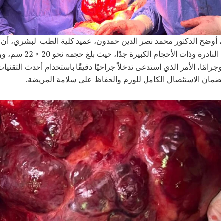
 أوضح الدكتور محمد نصر الدين حمدون، عميد كلية الطب البشري، أن ال
من الأورام النادرة وذات الأحجام الكبيرة ج
1 كيلوجرامًا، الأمر الذي استدعى تدخلاً جراحيًا دقيقًا باستخدام أحدث التقنيا
ضمان الاستئصال الكامل للورم والحفاظ على سلامة المريضة.