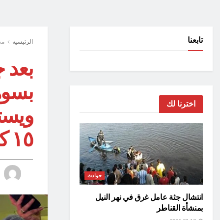
تابعنا
الرئيسية
مح
بعد 
بسوه
اخترنا لك
ويست
١٥ كيلو
حوادث
انتشال جثة عامل غرق في نهر النيل
بمنشأة القناطر