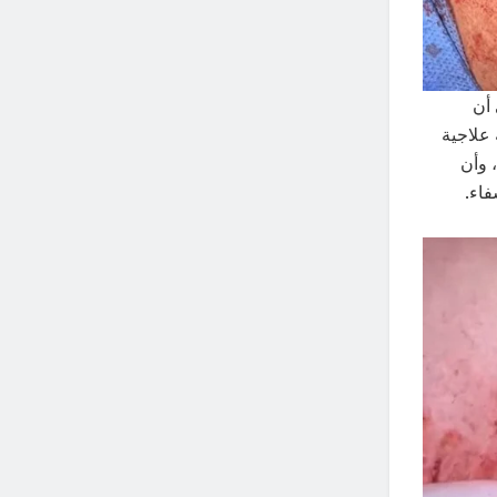
 أن
علاجية
 وأن
فاء.