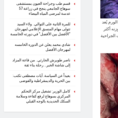
قسم طب وجراحة العيون بمستشفى
سوهاج الجامعي ينجح في زراعة 57
عدسة لمرضى المياه البيضاء
ورم يُعد
للمرة الثانية على التوالي.. ولاء السيد
دًا، حيث بلغ حجمه نحو 20 × 22 سم، ووزنه أكثر
تتولى مهام المنسق الإعلامي لمهرجان
“الأفضل بين الأفضل” في دورته الخامسة
ت الجراحية
شادي محمد يعلن عن الدوره الخامسه
لمهرجان الأفضل
ناصر طويرش الحارثي.. من قاعة المزاد
إلى شاشة الخبر… رحلة بناء ثقة
بعيداً عن السياسة..آيات مصطفى تكتب:
بين الحرية والديمقراطية والفوضى
كامل الوزير: تشغيل مركز التحكم
المركزي بسوهاج لرفع كفاءة وسلامة
السكك الحديدية بالوجه القبلي