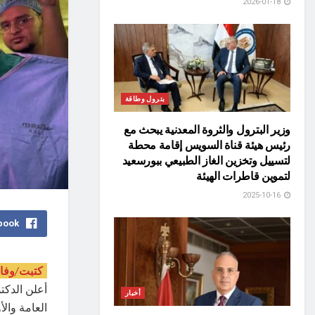
2026-01-18
بترول وطاقة
وزير البترول والثروة المعدنية يبحث مع
رئيس هيئة قناة السويس إقامة محطة
لتسييل وتخزين الغاز الطبيعي ببورسعيد
لتموين قاطرات الهيئة
2025-10-16
book
كتبت/وفاء
أعلن الدكت
أخبار
العامة وال