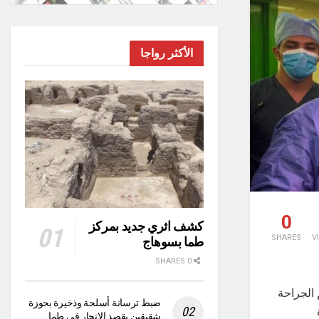
الأكثر رواجا
0
كشف اثري جديد بمركز
SHARES
V
طما بسوهاج
0 SHARES
الجراحة
ضبط ترسانة أسلحة وذخيرة بحوزة
شقيقين بقصد الاتجار في طما