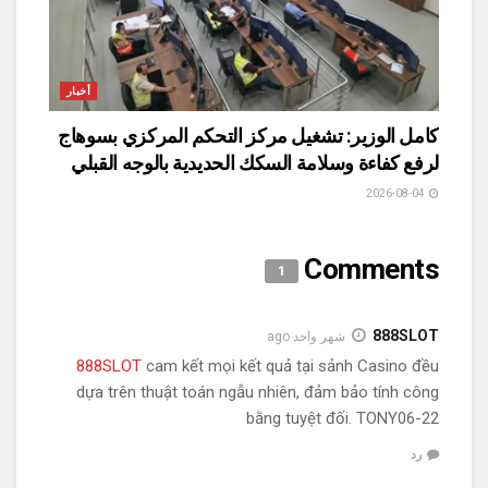
أخبار
كامل الوزير: تشغيل مركز التحكم المركزي بسوهاج
لرفع كفاءة وسلامة السكك الحديدية بالوجه القبلي
2026-08-04
Comments
1
888SLOT
شهر واحد ago
888SLOT
cam kết mọi kết quả tại sảnh Casino đều
dựa trên thuật toán ngẫu nhiên, đảm bảo tính công
bằng tuyệt đối. TONY06-22
رد