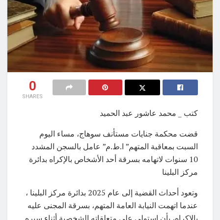
0
SHARES
كتب _ محمد عاشور عبد الحميد
قضت محكمة جنايات مستأنف سوهاج، مساء اليوم
السبت بمعاقبة المتهم” ا.ط.م” عامل بالسجن المشدد
10 سنوات لاتهامه بسرقة أحد الأشخاص بالإكراه بدائرة
مركز البلينا
وتعود أحداث القضية إلى عام 2025 بدائرة مركز البلينا ،
عندما اتهمت النيابة العامة المتهم، بسرقة المجنى عليه
بالإكراه، بأن استولى على متعلقاته الشخصية أثناء سيره