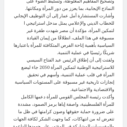
وتصحيح المفاهيم المغلوطة، وتسليط الضوء على
النماذج الإيجابية، بما يعزز من دور المرأة ومكانتها.
وأشارت المستشارة أمل عمار إلى أن التوظيف الإيجابي
للخطاب الديني والإعلامي يمثل مدخل استراتيجي ا
لتمكين المرأة، مؤكدة أن مصر شهدت طفرة غير
مسبوقة في هذا الملف، انطلاقًا من إيمان القيادة
السياسية بأهمية إتاحة الفرص المتكافئة للمرأة باعتبارها
شريكًا رئيسيًا في عملية التنمية.
ولفتت إلى أن إطلاق الرئيس عبد الفتاح السيسي
للاستراتيجية الوطنية لتمكين المرأة 2030 جاء ليضع
المرأة في قلب عملية التنمية، وأسهم في تحقيق
إنجازات تاريخية غير مسبوقة على المستويات السياسية
والاقتصادية والاجتماعية.
وأكدت رئيسة المجلس القومي للمرأة دعمها الكامل
للمرأة الفلسطينية، واصفة إياها برمز الصمود، مشددة
على ضرورة حماية حقوقها وصون كرامتها في ظل ما
تتعرض له من انتهاكات، كما وجهت الشكر لكافة الجهات
والمؤسسات المشاركة في المؤتمر على جهودها الداعمة