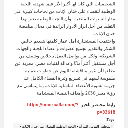
الشخصيات التي كان لها أكبر الأثر فيما شهدته اللجنة
الوطنية للقضاء على ختان الإناث من نجاحات كبيرة على
مدار السنوات الماضية.. وأن اللجنة الوطنية تعتز بهذا
التقليد من أجل ابراز الأدوار الرائدة في مجال مناهضة
ختان الإناث.
واختتمت المستشارة أمل عمار كلمتها بتقديم خالص
الشكر والتقدير لجميع عضوات وأعضاء اللجنة والجهات
الشريكة، ولكل من يواصل العمل بإخلاص وشغف من
أجل مستقبل أكثر أمانًا وعدالة لفتيات مصر.. معربة عن
تطلعها أن تثمر مناقشاتنا اليوم عن خطوات عملية
ملموسة تُسهم في تسريع وتيرة القضاء الكامل على
جريمة تشويه الأعضاء التناسلية للإناث، بما يتماشى مع
رؤية مصر 2030 وأهداف التنمية المستدامة.
رابط مختصر للخبر:
https://masrsa3a.com/?
p=33618
Tags:
المجلس القومي للمرأة × اللجنة الوطنية للقضاء على ختان الإناث ×