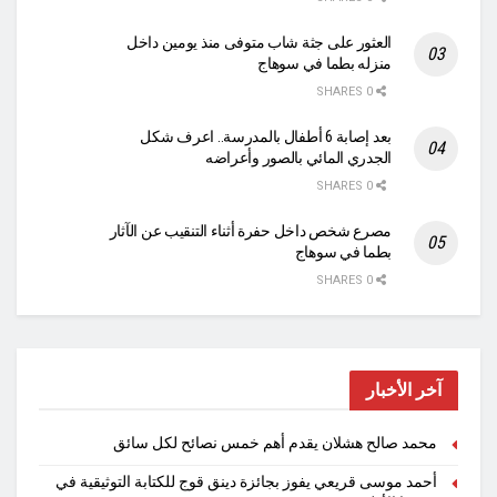
العثور على جثة شاب متوفى منذ يومين داخل
منزله بطما في سوهاج
0 SHARES
بعد إصابة 6 أطفال بالمدرسة.. اعرف شكل
الجدري المائي بالصور وأعراضه
0 SHARES
مصرع شخص داخل حفرة أثناء التنقيب عن الآثار
بطما في سوهاج
0 SHARES
آخر الأخبار
محمد صالح هشلان يقدم أهم خمس نصائح لكل سائق
أحمد موسى قريعي يفوز بجائزة دينق قوج للكتابة التوثيقية في