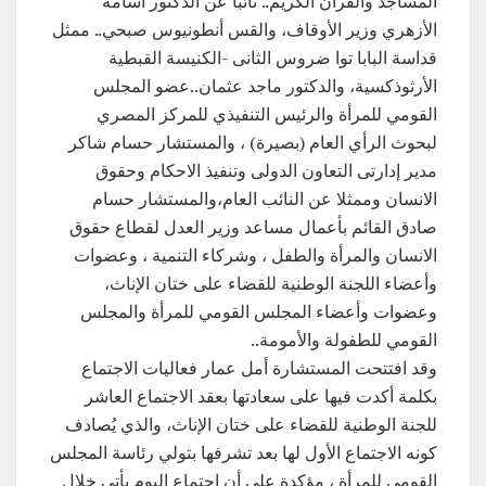
المساجد والقرآن الكريم.. نائبًا عن الدكتور أسامة
الأزهري وزير الأوقاف، والقس أنطونيوس صبحي.. ممثل
قداسة البابا توا ضروس الثانى -الكنيسة القبطية
الأرثوذكسية، والدكتور ماجد عثمان..عضو المجلس
القومي للمرأة والرئيس التنفيذي للمركز المصري
لبحوث الرأي العام (بصيرة) ، والمستشار حسام شاكر
مدير إدارتى التعاون الدولى وتنفيذ الاحكام وحقوق
الانسان وممثلا عن النائب العام،والمستشار حسام
صادق القائم بأعمال مساعد وزير العدل لقطاع حقوق
الانسان والمرأة والطفل ، وشركاء التنمية ، وعضوات
وأعضاء اللجنة الوطنية للقضاء على ختان الإناث،
وعضوات وأعضاء المجلس القومي للمرأة والمجلس
القومي للطفولة والأمومة..
وقد افتتحت المستشارة أمل عمار فعاليات الاجتماع
بكلمة أكدت فيها على سعادتها بعقد الاجتماع العاشر
للجنة الوطنية للقضاء على ختان الإناث، والذي يُصادف
كونه الاجتماع الأول لها بعد تشرفها بتولي رئاسة المجلس
القومي للمرأة ، مؤكدة على أن اجتماع اليوم يأتي خلال