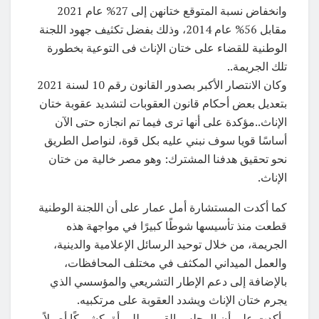
وانخفاض نسبة المتوقع ختانهن إلى 27% عام 2021
مقابل 56% عام 2014، وذلك بفضل تكثيف جهود اللجنة
الوطنية للقضاء على ختان الإناث فى التوعية بخطورة
تلك الجريمة..
وكان الانتصار الأكبر بصدور القانون رقم 10 لسنة 2021
بتعديل بعض أحكام قانون العقوبات لتشديد عقوبة ختان
الإناث..مؤكدة على أنها ترى فيما تم انجازه حتى الآن
أساسًا قويا سوف نبني عليه بكل قوة، لنواصل الطريق
نحو تحقيق هدفنا المشترك: وهو مصر خالية من ختان
الإناث.
كما أكدت المستشارة أمل عمار على أن اللجنة الوطنية
قطعت منذ تأسيسها شوطًا كبيرًا في مواجهة هذه
الجريمة، من خلال توحيد الرسائل الإعلامية والدينية،
والعمل الميداني المكثف في مختلف المحافظات،
بالإضافة إلى دعم الإطار التشريعي والمؤسسي الذي
يجرم ختان الإناث ويشدد العقوبة على مرتكبيه.
وأكدت على أن المجلس القومي للمرأة، كشريكًا أصيلاً