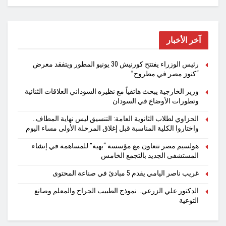
آخر الأخبار
رئيس الوزراء يفتتح كورنيش 30 يونيو المطور ويتفقد معرض
“كنوز مصر في مطروح”
وزير الخارجية يبحث هاتفياً مع نظيره السوداني العلاقات الثنائية
وتطورات الأوضاع في السودان
الحزاوي لطلاب الثانوية العامة: التنسيق ليس نهاية المطاف..
واختاروا الكلية المناسبة قبل إغلاق المرحلة الأولى مساء اليوم
هولسيم مصر تتعاون مع مؤسسة “بهية” للمساهمة في إنشاء
المستشفى الجديد بالتجمع الخامس
غريب ناصر اليامي يقدم 5 مبادئ في صناعة المحتوى
الدكتور علي الزرعي.. نموذج الطبيب الجراح والمعلم وصانع
التوعية