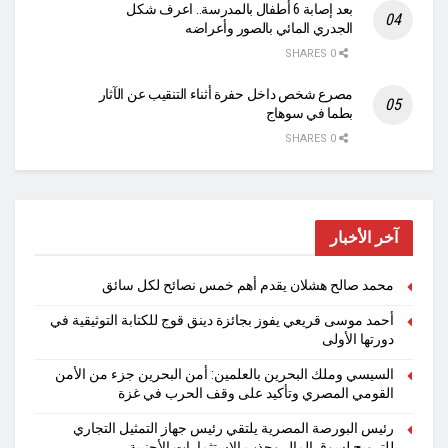
بعد إصابة 6 أطفال بالمدرسة.. اعرف شكل
الجدري المائي بالصور وأعراضه
0 SHARES
مصرع شخص داخل حفرة أثناء التنقيب عن الآثار
بطما في سوهاج
0 SHARES
آخر الأخبار
محمد صالح هشلان يقدم أهم خمس نصائح لكل سائق
أحمد موسى قريعي يفوز بجائزة دينق قوج للكتابة التوثيقية في
دورتها الأولى
السيسي وملك البحرين بالعلمين: أمن البحرين جزء من الأمن
القومي المصري وتأكيد على وقف الحرب في غزة
رئيس البورصة المصرية يلتقي رئيس جهاز التمثيل التجاري
للترويج لسوق المال وجذب الاستثمارات الأجنبية