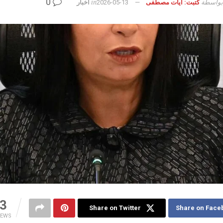
0
بواسطة
in
كتبت: آيات مصطفى
2026-05-13
أخبار
3
Share on Twitter
Share on Face
IEWS