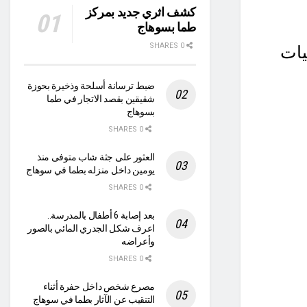
كشف اثري جديد بمركز
طما بسوهاج
0 SHARES
يات
ضبط ترسانة أسلحة وذخيرة بحوزة
شقيقين بقصد الاتجار في طما
بسوهاج
0 SHARES
العثور على جثة شاب متوفى منذ
يومين داخل منزله بطما في سوهاج
0 SHARES
بعد إصابة 6 أطفال بالمدرسة..
اعرف شكل الجدري المائي بالصور
وأعراضه
0 SHARES
مصرع شخص داخل حفرة أثناء
التنقيب عن الآثار بطما في سوهاج