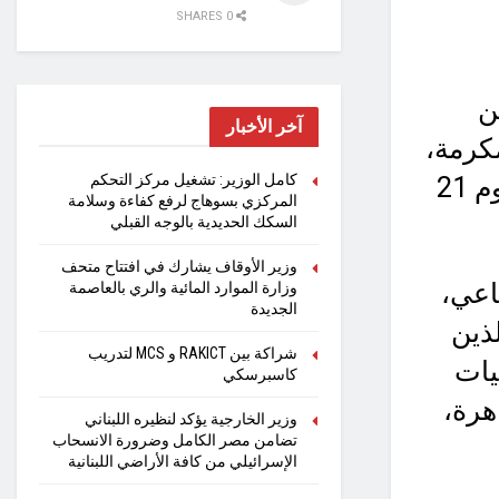
0 SHARES
حاج من
آخر الأخبار
مكرمة،
كامل الوزير: تشغيل مركز التحكم
حيث سيتواصل تفويج حجاج الجمعيات الأهلية حتي يوم 21
المركزي بسوهاج لرفع كفاءة وسلامة
السكك الحديدية بالوجه القبلي
وزير الأوقاف يشارك في افتتاح متحف
اعي،
وزارة الموارد المائية والري بالعاصمة
الجديدة
ذين
شراكة بين RAKICT و MCS لتدريب
يات
كاسبرسكي
هرة،
وزير الخارجية يؤكد لنظيره اللبناني
تضامن مصر الكامل وضرورة الانسحاب
الإسرائيلي من كافة الأراضي اللبنانية