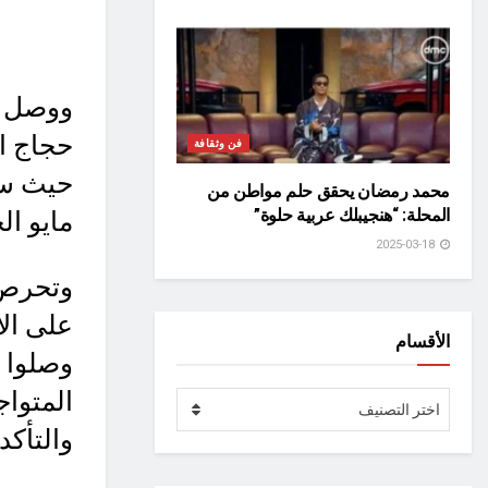
حجاج ال
فن وثقافة
محمد رمضان يحقق حلم مواطن من
المحلة: “هنجيبلك عربية حلوة”
مايو ال
2025-03-18
وتحرص 
على الا
الأقسام
وصلوا 
المتواج
الأقسام
اختر التصنيف
والتأكد