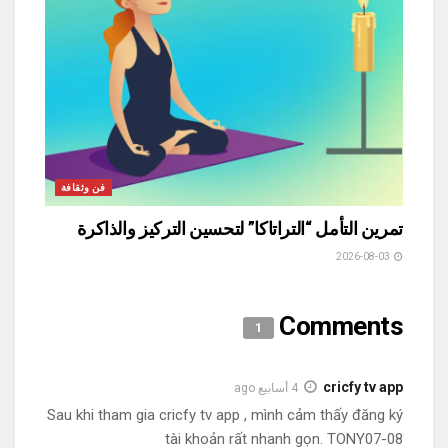
فن وثقافة
تمرين التأمل “التراتاكا” لتحسين التركيز والذاكرة
2026-08-03
Comments
1
cricfy tv app
4 أسابيع ago
Sau khi tham gia cricfy tv app , mình cảm thấy đăng ký
tài khoản rất nhanh gọn. TONY07-08