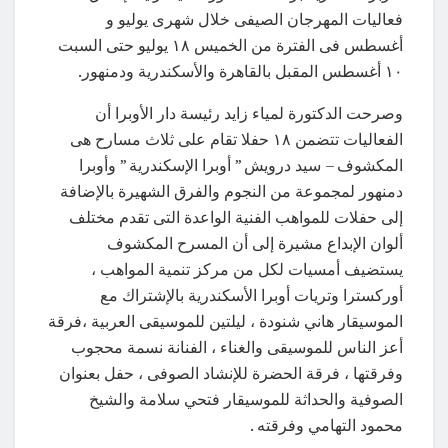
فعاليات المهرجان الصيفى خلال شهرى يوليو و
أغسطس فى الفترة من الخميس ١٨ يوليو حتى السبت
١٠ أغسطس المقبل بالقاهرة والأسكندرية ودمنهور.
وصرحت الدكتورة لمياء زايد رئيسة دار الأوبرا أن
الفعاليات تتضمن ١٨ حفلا تقام على ثلاث مسارح هى
المكشوف – سيد درويش ” أوبرا الإسكندرية ” وأوبرا
دمنهور لمجموعة من النجوم والفرق الشهيرة بالإضافة
إلى حفلات للمواهب الفنية الواعدة التى تقدم مختلف
ألوان الإبداع مشيرة إلى أن المسرح المكشوف
يستضيف أمسيات لكل من مركز تنمية المواهب ،
أوركسترا وتريات أوبرا الأسكندرية بالإشتراك مع
الموسيقار هاني شنودة ، ليلتين للموسيقى العربية ،فرقة
أعز الناس للموسيقى والغناء ، الفنانة نسمة محجوب
وفرقتها ، فرقة الحضرة للإنشاد الصوفى ، حفل بعنوان
الصوفية والحداثة للموسيقار فتحي سلامة والشيخ
محمود التهامي وفرقته .