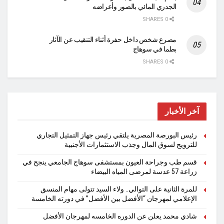
الجدري المائي بالصور وأعراضه
0 SHARES
مصرع شخص داخل حفرة أثناء التنقيب عن الآثار
بطما في سوهاج
0 SHARES
آخر الأخبار
رئيس البورصة المصرية يلتقي رئيس جهاز التمثيل التجاري
للترويج لسوق المال وجذب الاستثمارات الأجنبية
قسم طب وجراحة العيون بمستشفى سوهاج الجامعي ينجح في
زراعة 57 عدسة لمرضى المياه البيضاء
للمرة الثانية على التوالي.. ولاء السيد تتولى مهام المنسق
الإعلامي لمهرجان “الأفضل بين الأفضل” في دورته الخامسة
شادي محمد يعلن عن الدوره الخامسه لمهرجان الأفضل