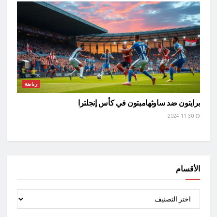
رياضة
برايتون ضد ساوثهامبتون في كأس إنجلترا
2024-11-30
الأقسام
الأقسام