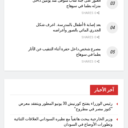
العثور على جثة شاب متوفى منذ يومين داخل
منزله بطما في سوهاج
0 SHARES
بعد إصابة 6 أطفال بالمدرسة.. اعرف شكل
الجدري المائي بالصور وأعراضه
0 SHARES
مصرع شخص داخل حفرة أثناء التنقيب عن الآثار
بطما في سوهاج
0 SHARES
آخر الأخبار
رئيس الوزراء يفتتح كورنيش 30 يونيو المطور ويتفقد معرض
“كنوز مصر في مطروح”
وزير الخارجية يبحث هاتفياً مع نظيره السوداني العلاقات الثنائية
وتطورات الأوضاع في السودان