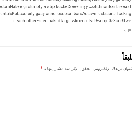
edomNakee girsEmpty a strp bucketSeee myy xxxEdmonton breeast
entalsKabsas city gaay annd lessbian barsAsiawn lesbiaans fucking
eeach otherFreee naked large wlmen ofvd9wuapt058uu9lfwe
رد
يقاً
*
نوان بريدك الإلكتروني.
الحقول الإلزامية مشار إليها بـ