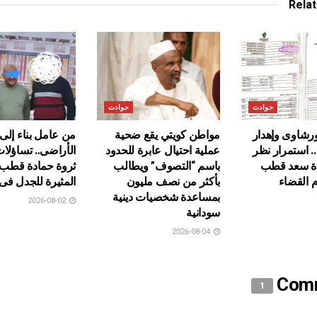
Rela
حوادث
حوادث
رشاوى وإهدار
مواطن كويتي يقع ضحية
من عامل بناء إلى
.. استمرار نظر
عملية احتيال عابرة للحدود
الأراضى.. تساؤلا
ة سعد قطب
باسم “التصوف” ويطالب
ثروة حمادة قطب 
م القضاء
بأكثر من نصف مليون
المثيرة للجدل فى
بمساعدة شخصيات دينية
2026-08-02
سودانية
2026-08-04
Com
1