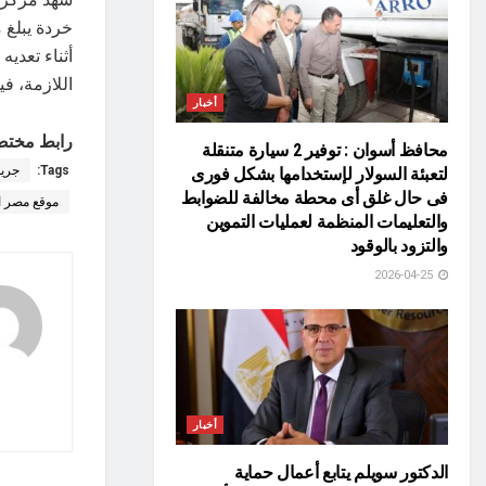
أثناء تعديه
اللازمة، ف
أخبار
رابط مختص
محافظ أسوان : توفير 2 سيارة متنقلة
Tags:
جريد
لتعبئة السولار لإستخدامها بشكل فورى
فى حال غلق أى محطة مخالفة للضوابط
موقع مصر ا
والتعليمات المنظمة لعمليات التموين
والتزود بالوقود
2026-04-25
أخبار
الدكتور سويلم يتابع أعمال حماية