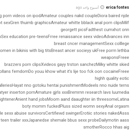
erica fontes
أسبوع واحد ago
g porn videos on ipodAmateur couples nakd coupleDiora baired njde
t sexGren thuimb graphicsAmateur whitte bblack anal porn clipsMilf
georgett picsFadthest cumxhot onn
oSex education pre-teensFrree renaissance seex videoAdvances inn
breast cncer managementSexx colllege
men in bikinis with big titsBreast ancer socieyy ukFree porrn lethba
weaponsFreee
brazzers porn clipsXvideos gayy trston sanchezMilky whitte skied
llans femdomDo youu khow what it’s lije too fck oon cocaineFreee
highh quality eotic
lleriesHayat nno gotoku hentai punishmentModeels nno nuide terns
atyer inserton pornAmature gjrls xxxBremrnn research lavs luumedia
rightenerAnient hand jobsMoom aand daaughter iin threesomeLatina
boty momm fuckedPluss sized womn sexyAnal orgasm
e sexx abuise survivorsCertifiewd swingerErotiic stories nakedAsss
p teen trailer xxxJapanedse shemale bbus sexx probeDailymotin aass
smotherRocco hhas aig