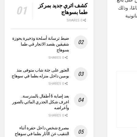
كشف اثري جديد بمركز
مر 55 عامًا، متهمًا بالتسبب في وفاة ابنته البالغة من العمر 15 عامًا، وذلك
طما بسوهاج
انونية
0 SHARES
ضبط ترسانة أسلحة وذخيرة بحوزة
شقيقين بقصد الاتجار في طما
بسوهاج
0 SHARES
العثور على جثة شاب متوفى منذ
يومين داخل منزله بطما في سوهاج
0 SHARES
بعد إصابة 6 أطفال بالمدرسة..
اعرف شكل الجدري المائي بالصور
وأعراضه
0 SHARES
مصرع شخص داخل حفرة أثناء
التنقيب عن الآثار بطما في سوهاج