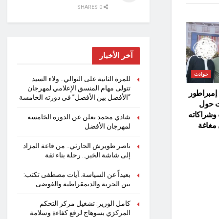
0 SHARES
آخر الأخبار
حوادث
للمرة الثانية على التوالي.. ولاء السيد
تتولى مهام المنسق الإعلامي لمهرجان
 إمبراطور
“الأفضل بين الأفضل” في دورته الخامسة
ت حول
وشراكاته
شادي محمد يعلن عن الدوره الخامسه
 مغاغة
لمهرجان الأفضل
ناصر طويرش الحارثي.. من قاعة المزاد
إلى شاشة الخبر… رحلة بناء ثقة
بعيداً عن السياسة..آيات مصطفى تكتب:
بين الحرية والديمقراطية والفوضى
كامل الوزير: تشغيل مركز التحكم
المركزي بسوهاج لرفع كفاءة وسلامة