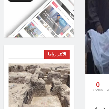
الأكثر رواجا
0
SHARES
V
 على بائع