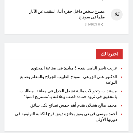
مصرع شخص داخل حفرة أثناء التنقيب عن الآثار
بطما في سوهاج
0 SHARES
اخترنا لك
غريب ناصر اليامي يقدم 5 مبادئ في صناعة المحتوى
الدكتور علي الزرعي.. نموذج الطبيب الجراح والمعلم وصانع
التوعية
مستندات وتحويلات مالية تشعل الجدل فى مغاغة.. مطالبات
بالتحقيق فى ثروة حمادة قطب وعلاقته بـ”مستريح المنيا”
محمد صالح هشلان يقدم أهم خمس نصائح لكل سائق
أحمد موسى قريعي يفوز بجائزة دينق قوج للكتابة التوثيقية في
دورتها الأولى