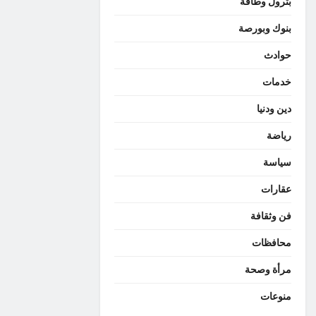
بترول وطاقة
بنوك وبورصة
حوادث
خدمات
دين ودنيا
رياضة
سياسة
عقارات
فن وثقافة
محافظات
مرأة وصحة
منوعات