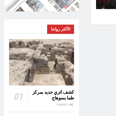
الأكثر رواجا
كشف اثري جديد بمركز
طما بسوهاج
0 SHARES