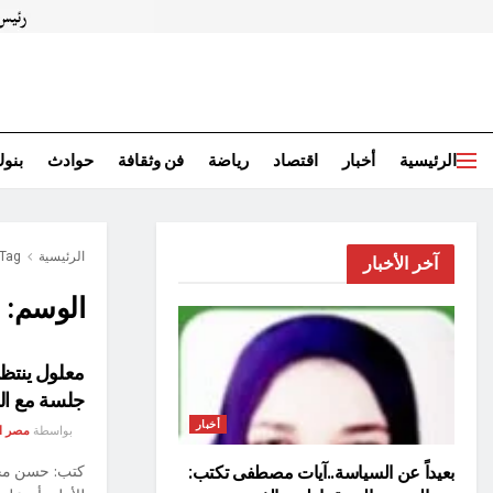
الرئيسية
أخبار
اقتصاد
رياضة
فن وثقافة
حوادث
بنو
الرئيسية
Tag
آخر الأخبار
الوسم:
م
معلول ينتظر
جلسة مع ا
أخبار
بواسطة
مصر ا
كتب: حسن محمد
بعيداً عن السياسة..آيات مصطفى تكتب: