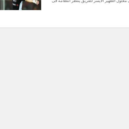
 معلول الظهير الأيسر للفريق ينتظر انتظامه فى