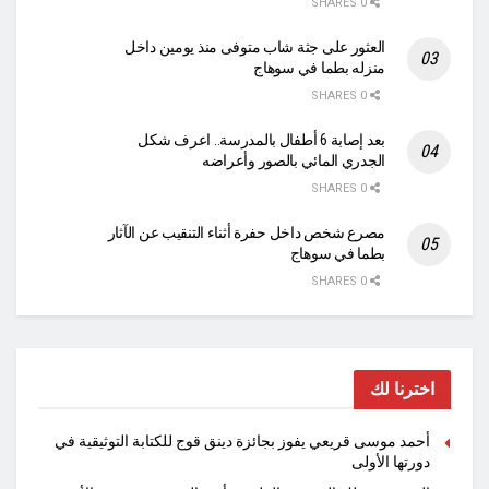
0 SHARES
العثور على جثة شاب متوفى منذ يومين داخل
منزله بطما في سوهاج
0 SHARES
بعد إصابة 6 أطفال بالمدرسة.. اعرف شكل
الجدري المائي بالصور وأعراضه
0 SHARES
مصرع شخص داخل حفرة أثناء التنقيب عن الآثار
بطما في سوهاج
0 SHARES
اخترنا لك
أحمد موسى قريعي يفوز بجائزة دينق قوج للكتابة التوثيقية في
دورتها الأولى