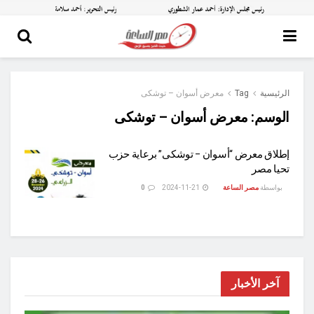
الرئيسية
Tag
معرض أسوان – توشكى
الوسم:
معرض أسوان – توشكى
إطلاق معرض “أسوان – توشكى” برعاية حزب
تحيا مصر
بواسطة
مصر الساعة
2024-11-21
0
آخر الأخبار