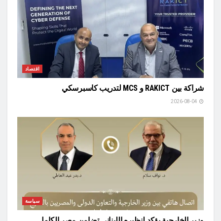
اقتصاد
شراكة بين RAKICT و MCS لتدريب كاسبرسكي
2026-08-04
سياسة
وزير الخارجية يؤكد لنظيره اللبناني تضامن مصر الكامل