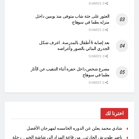
0 SHARES
العثور على جثة شاب متوفى منذ يومين داخل
منزله بطما في سوهاج
0 SHARES
بعد إصابة 6 أطفال بالمدرسة.. اعرف شكل
الجدري المائي بالصور وأعراضه
0 SHARES
مصرع شخص داخل حفرة أثناء التنقيب عن الآثار
بطما في سوهاج
0 SHARES
اخترنا لك
شادي محمد يعلن عن الدوره الخامسه لمهرجان الأفضل
ناصر طويرش الحارثي.. من قاعة المزاد إلى شاشة الخبر… رحلة