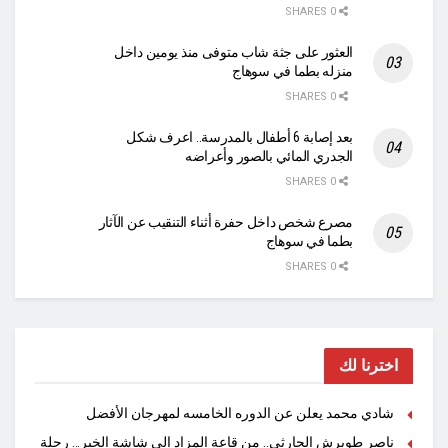
0 SHARES
العثور على جثة شاب متوفى منذ يومين داخل
منزله بطما في سوهاج
0 SHARES
بعد إصابة 6 أطفال بالمدرسة.. اعرف شكل
الجدري المائي بالصور وأعراضه
0 SHARES
مصرع شخص داخل حفرة أثناء التنقيب عن الآثار
بطما في سوهاج
0 SHARES
اخترنا لك
شادي محمد يعلن عن الدوره الخامسه لمهرجان الأفضل
ناصر طويرش الحارثي.. من قاعة المزاد إلى شاشة الخبر… رحلة