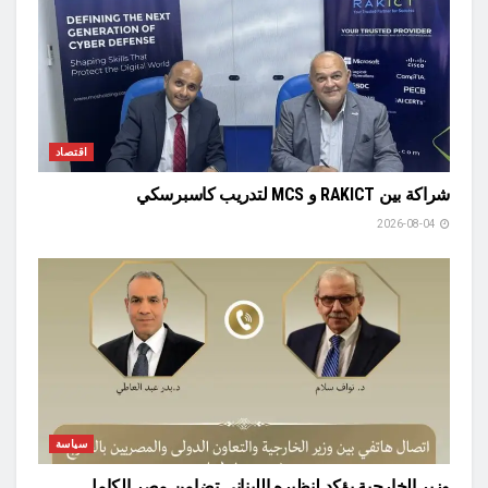
اقتصاد
شراكة بين RAKICT و MCS لتدريب كاسبرسكي
2026-08-04
سياسة
وزير الخارجية يؤكد لنظيره اللبناني تضامن مصر الكامل