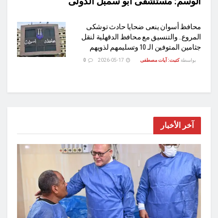
الوسم:
مستشفى أبو سمبل الدولى
محافظ أسوان ينعى ضحايا حادث توشكى
المروع.. والتنسيق مع محافظ الدقهلية لنقل
جثامين المتوفين الـ 10 وتسليمهم لذويهم
بواسطة
كتبت: آيات مصطفى
2026-05-17
0
آخر الأخبار