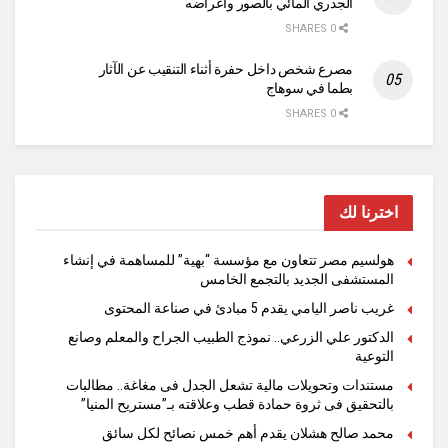
الجدري المائي بالصور وأعراضه
0 SHARES
مصرع شخص داخل حفرة أثناء التنقيب عن الآثار
بطما في سوهاج
0 SHARES
اخترنا لك
هولسيم مصر تتعاون مع مؤسسة “بهية” للمساهمة في إنشاء
المستشفى الجديد بالتجمع الخامس
غريب ناصر اليامي يقدم 5 مبادئ في صناعة المحتوى
الدكتور علي الزرعي.. نموذج الطبيب الجراح والمعلم وصانع
التوعية
مستندات وتحويلات مالية تشعل الجدل فى مغاغة.. مطالبات
بالتحقيق فى ثروة حمادة قطب وعلاقته بـ”مستريح المنيا”
محمد صالح هشلان يقدم أهم خمس نصائح لكل سائق