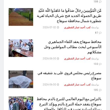
108
مِّنَ الْمُؤْمِنِينَ رِجَالٌ صَدَقُوا مَا عَاهَدُوا اللَّهَ عَلَيْهِ
طريق الجمولة الجديد فتح شريان الحياة لقرية
شطورة شمال محافظة سوهاج
بواسطة
كتب: أحمد عمار الشطوري
2026-07-02
87
محافظ سوهاج يعقد اللقاء الجماهيري
الأسبوعي لبحث مطالب المواطنين وحل
مشكلاتهم
بواسطة
كتب: أحمد عمار الشطوري
2026-06-30
132
مصرع رئيس مجلس قروي على يد شقيقه في
سوهاج
بواسطة
كتب: أحمد عمار الشطوري
2026-06-30
105
بالتزامن مع اليوم العالمي للتبرع بالدم..محافظ
سوهاج يتفقد حملة التبرع بالدم ويؤكد: التبرع
رسالة إنسانية تجسد قيم التكافل والعطاء