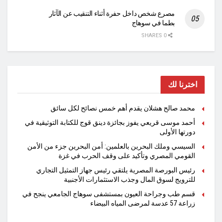
مصرع شخص داخل حفرة أثناء التنقيب عن الآثار
بطما في سوهاج
0 SHARES
اخترنا لك
محمد صالح هشلان يقدم أهم خمس نصائح لكل سائق
أحمد موسى قريعي يفوز بجائزة دينق قوج للكتابة التوثيقية في
دورتها الأولى
السيسي وملك البحرين بالعلمين: أمن البحرين جزء من الأمن
القومي المصري وتأكيد على وقف الحرب في غزة
رئيس البورصة المصرية يلتقي رئيس جهاز التمثيل التجاري
للترويج لسوق المال وجذب الاستثمارات الأجنبية
قسم طب وجراحة العيون بمستشفى سوهاج الجامعي ينجح في
زراعة 57 عدسة لمرضى المياه البيضاء