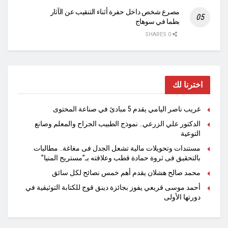
مصرع شخص داخل حفرة أثناء التنقيب عن الآثار
بطما في سوهاج
0 SHARES
اخترنا لك
غريب ناصر اليامي يقدم 5 مبادئ في صناعة المحتوى
الدكتور علي الزرعي.. نموذج الطبيب الجراح والمعلم وصانع
التوعية
مستندات وتحويلات مالية تشعل الجدل فى مغاغة.. مطالبات
بالتحقيق فى ثروة حمادة قطب وعلاقته بـ”مستريح المنيا”
محمد صالح هشلان يقدم أهم خمس نصائح لكل سائق
أحمد موسى قريعي يفوز بجائزة دينق قوج للكتابة التوثيقية في
دورتها الأولى