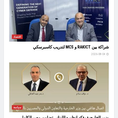
اقتصاد
شراكة بين RAKICT و MCS لتدريب كاسبرسكي
2026-08-04
سياسة
وزير الخارجية يؤكد لنظيره اللبناني تضامن مصر الكامل