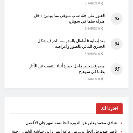
0 SHARES
العثور على جثة شاب متوفى منذ يومين داخل
منزله بطما في سوهاج
0 SHARES
بعد إصابة 6 أطفال بالمدرسة.. اعرف شكل
الجدري المائي بالصور وأعراضه
0 SHARES
مصرع شخص داخل حفرة أثناء التنقيب عن الآثار
بطما في سوهاج
0 SHARES
اخترنا لك
شادي محمد يعلن عن الدوره الخامسه لمهرجان الأفضل
ناصر طويرش الحارثي.. من قاعة المزاد إلى شاشة الخبر… رحلة