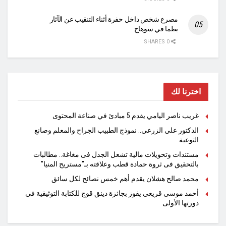
مصرع شخص داخل حفرة أثناء التنقيب عن الآثار
بطما في سوهاج
0 SHARES
اخترنا لك
غريب ناصر اليامي يقدم 5 مبادئ في صناعة المحتوى
الدكتور علي الزرعي.. نموذج الطبيب الجراح والمعلم وصانع
التوعية
مستندات وتحويلات مالية تشعل الجدل فى مغاغة.. مطالبات
بالتحقيق فى ثروة حمادة قطب وعلاقته بـ”مستريح المنيا”
محمد صالح هشلان يقدم أهم خمس نصائح لكل سائق
أحمد موسى قريعي يفوز بجائزة دينق قوج للكتابة التوثيقية في
دورتها الأولى