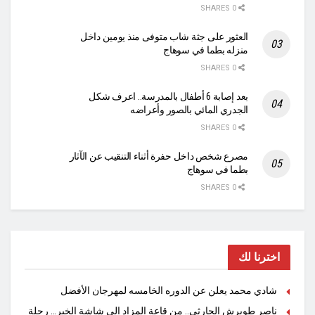
0 SHARES
العثور على جثة شاب متوفى منذ يومين داخل
منزله بطما في سوهاج
0 SHARES
بعد إصابة 6 أطفال بالمدرسة.. اعرف شكل
الجدري المائي بالصور وأعراضه
0 SHARES
مصرع شخص داخل حفرة أثناء التنقيب عن الآثار
بطما في سوهاج
0 SHARES
اخترنا لك
شادي محمد يعلن عن الدوره الخامسه لمهرجان الأفضل
ناصر طويرش الحارثي.. من قاعة المزاد إلى شاشة الخبر… رحلة