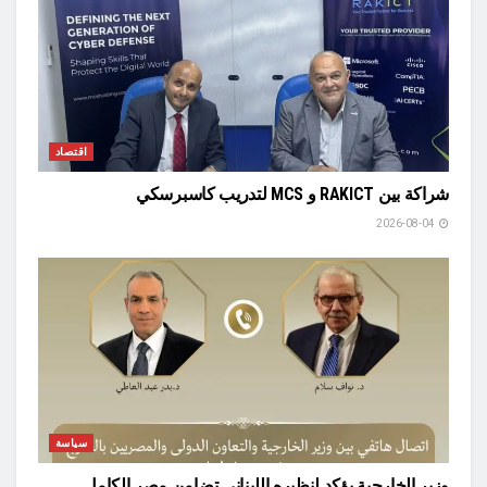
اقتصاد
شراكة بين RAKICT و MCS لتدريب كاسبرسكي
2026-08-04
سياسة
وزير الخارجية يؤكد لنظيره اللبناني تضامن مصر الكامل