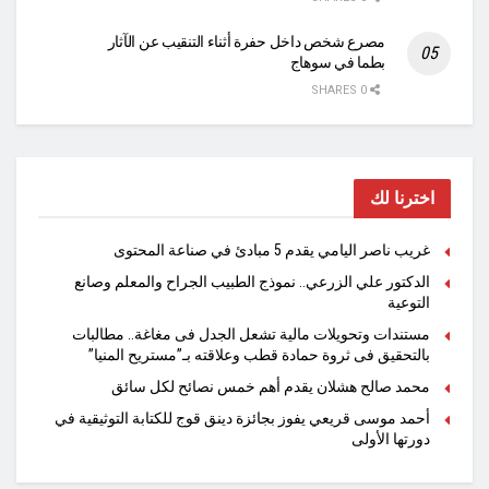
مصرع شخص داخل حفرة أثناء التنقيب عن الآثار
بطما في سوهاج
0 SHARES
اخترنا لك
غريب ناصر اليامي يقدم 5 مبادئ في صناعة المحتوى
الدكتور علي الزرعي.. نموذج الطبيب الجراح والمعلم وصانع
التوعية
مستندات وتحويلات مالية تشعل الجدل فى مغاغة.. مطالبات
بالتحقيق فى ثروة حمادة قطب وعلاقته بـ”مستريح المنيا”
محمد صالح هشلان يقدم أهم خمس نصائح لكل سائق
أحمد موسى قريعي يفوز بجائزة دينق قوج للكتابة التوثيقية في
دورتها الأولى