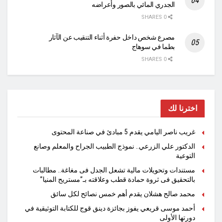
الجدري المائي بالصور وأعراضه
0 SHARES
مصرع شخص داخل حفرة أثناء التنقيب عن الآثار
بطما في سوهاج
0 SHARES
اخترنا لك
غريب ناصر اليامي يقدم 5 مبادئ في صناعة المحتوى
الدكتور علي الزرعي.. نموذج الطبيب الجراح والمعلم وصانع
التوعية
مستندات وتحويلات مالية تشعل الجدل فى مغاغة.. مطالبات
بالتحقيق فى ثروة حمادة قطب وعلاقته بـ”مستريح المنيا”
محمد صالح هشلان يقدم أهم خمس نصائح لكل سائق
أحمد موسى قريعي يفوز بجائزة دينق قوج للكتابة التوثيقية في
دورتها الأولى