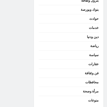
بترول وطاقة
بنوك وبورصة
حوادث
خدمات
دين ودنيا
رياضة
سياسة
عقارات
فن وثقافة
محافظات
مرأة وصحة
منوعات