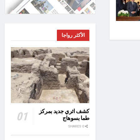
الأكثر رواجا
كشف اثري جديد بمركز
طما بسوهاج
0 SHARES