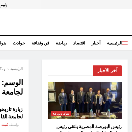
الرئيسية
أخبار
اقتصاد
رياضة
فن وثقافة
حوادث
بنو
الرئيسية
Tag
آخر الأخبار
الوسم:
ز
لجامعة 
زيارة تاريخ
بنوك وبورصة
لجامعة القا
بواسطة
كتبت:
رئيس البورصة المصرية يلتقي رئيس