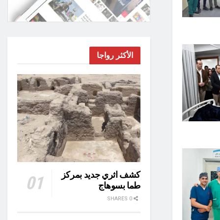
الأكثر رواجا
كشف اثري جديد بمركز
طما بسوهاج
0 SHARES