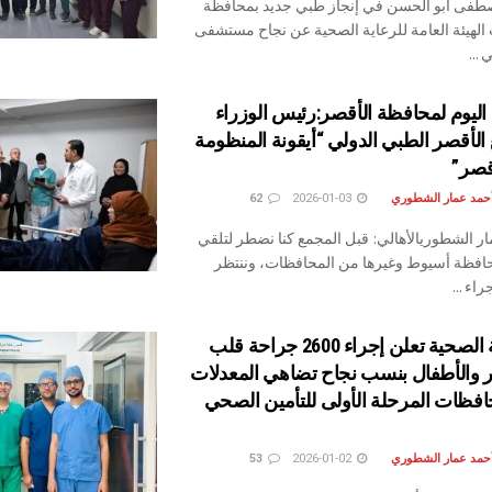
طفى أبو الحسن في إنجاز طبي جديد بمحافظة
الهيئة العامة للرعاية الصحية عن نجاح مستشفى
...
 اليوم لمحافظة الأقصر:رئيس الوزراء
الأقصر الطبي الدولي “أيقونة المنظومة
قصر”
أحمد عمار الشطوري
2026-01-03
62
ر الشطوريالأهالي: قبل المجمع كنا نضطر لتلقي
افظة أسيوط وغيرها من المحافظات، وننتظر
اء ...
هيئة الرعاية الصحية تعلن إجراء 2600 جراحة قلب
ر والأطفال بنسب نجاح تضاهي المعدلات
حافظات المرحلة الأولى للتأمين الصحي
أحمد عمار الشطوري
2026-01-02
53