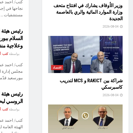
كتب/ احمد عما
وزير الأوقاف يشارك في افتتاح متحف
وزارة الموارد المائية والري بالعاصمة
مستشفيات ...
الجديدة
2026-08-04
رئيس هيئة 
وعلاجية من
بواسطة
كتب: 
كتب/ احمد عما
اقتصاد
مجلس إدارة ال
ببورسعيد قدّمت
شراكة بين RAKICT و MCS لتدريب
كاسبرسكي
رئيس هيئة ا
2026-08-04
الروسي لبحث
بواسطة
كتب: 
كتب/ احمد عما
الهيئة العامة 