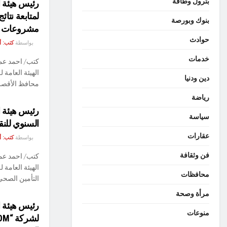
بترول وطاقة
رئيس هيئة 
لمتابعة نتائج
بنوك وبورصة
مشروعات ص
حوادث
بواسطة
كتب: 
خدمات
كتب/ احمد عم
الهيئة العامة
دين ودنيا
محافظ الأقصر، 
رياضة
رئيس هيئة ا
سياسة
السنوي للنق
عقارات
بواسطة
كتب: 
فن وثقافة
كتب/ احمد عم
الهيئة العامة
محافظات
التأمين الصحي
مرأة وصحة
رئيس هيئة ا
منوعات