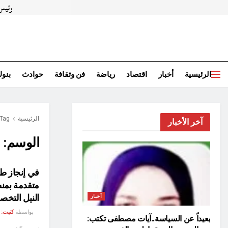
الرئيسية
أخبار
اقتصاد
رياضة
فن وثقافة
حوادث
بنو
الرئيسية
Tag
آخر الأخبار
الوسم:
ر
في إنجاز طب
النيل التخ
أخبار
بواسطة
كتبت:
بعيداً عن السياسة..آيات مصطفى تكتب: