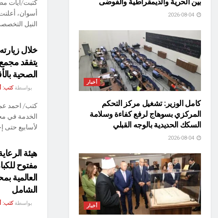
بين الحرية والديمقراطية والفوضى
كتبت/آيات مص
أسوان، أعلنت 
2026-08-04
النيل التخصصي 
خلال زيارته
يتفقد مجمع 
الصحية بالأ
أخبار
بواسطة
كتب: 
كامل الوزير: تشغيل مركز التحكم
كتب/ احمد عما
المركزي بسوهاج لرفع كفاءة وسلامة
الخدمة في مح
السكك الحديدية بالوجه القبلي
لأسابيع حتى إجر
2026-08-04
مفتوح للكبا
العالمية بم
الشامل
بواسطة
كتب: 
أخبار