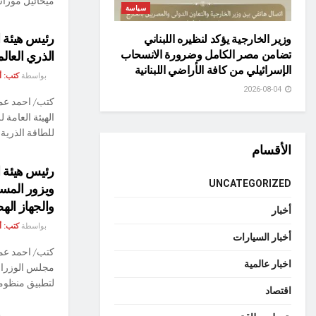
ميخائيل موراش
سياسة
رئيس هيئة ا
وزير الخارجية يؤكد لنظيره اللبناني
تضامن مصر الكامل وضرورة الانسحاب
الذري العالمي (WAW) بالعاصمة ال
الإسرائيلي من كافة الأراضي اللبنانية
بواسطة
كتب: 
2026-08-04
كتب/ احمد عم
الهيئة العامة 
للطاقة الذرية 
الأقسام
رئيس هيئة ا
UNCATEGORIZED
ويزور المس
والجهاز ال
أخبار
بواسطة
كتب: 
أخبار السيارات
كتب/ احمد عما
اخبار عالمية
مجلس الوزراء 
لتطبيق منظومة 
اقتصاد