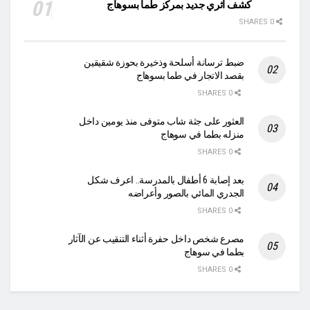
كشف اثري جديد بمركز طما بسوهاج
0 SHARES
ضبط ترسانة أسلحة وذخيرة بحوزة شقيقين
بقصد الاتجار في طما بسوهاج
0 SHARES
العثور على جثة شاب متوفى منذ يومين داخل
منزله بطما في سوهاج
0 SHARES
بعد إصابة 6 أطفال بالمدرسة.. اعرف شكل
الجدري المائي بالصور وأعراضه
0 SHARES
مصرع شخص داخل حفرة أثناء التنقيب عن الآثار
بطما في سوهاج
0 SHARES