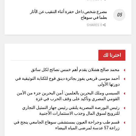
مصرع شخص داخل حفرة أثناء التنقيب عن الآثار
بطما في سوهاج
0 SHARES
اخترنا لك
محمد صالح هشلان يقدم أهم خمس نصائح لكل سائق
أحمد موسى قريعي يفوز بجائزة دينق قوج للكتابة التوثيقية في
دورتها الأولى
السيسي وملك البحرين بالعلمين: أمن البحرين جزء من الأمن
القومي المصري وتأكيد على وقف الحرب في غزة
رئيس البورصة المصرية يلتقي رئيس جهاز التمثيل التجاري
للترويج لسوق المال وجذب الاستثمارات الأجنبية
قسم طب وجراحة العيون بمستشفى سوهاج الجامعي ينجح في
زراعة 57 عدسة لمرضى المياه البيضاء