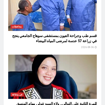
محافظات
قسم طب وجراحة العيون بمستشفى سوهاج الجامعي ينجح
في زراعة 57 عدسة لمرضى المياه البيضاء
2026-08-06
فن وثقافة
للمرة الثانية على التوالي.. ولاء السيد تتولى مهام المنسق