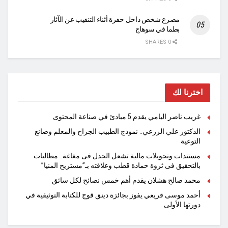
مصرع شخص داخل حفرة أثناء التنقيب عن الآثار
بطما في سوهاج
0 SHARES
اخترنا لك
غريب ناصر اليامي يقدم 5 مبادئ في صناعة المحتوى
الدكتور علي الزرعي.. نموذج الطبيب الجراح والمعلم وصانع
التوعية
مستندات وتحويلات مالية تشعل الجدل فى مغاغة.. مطالبات
بالتحقيق فى ثروة حمادة قطب وعلاقته بـ”مستريح المنيا”
محمد صالح هشلان يقدم أهم خمس نصائح لكل سائق
أحمد موسى قريعي يفوز بجائزة دينق قوج للكتابة التوثيقية في
دورتها الأولى