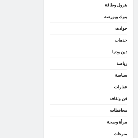
بترول وطاقة
بنوك وبورصة
حوادث
خدمات
دين ودنيا
رياضة
سياسة
عقارات
فن وثقافة
محافظات
مرأة وصحة
منوعات