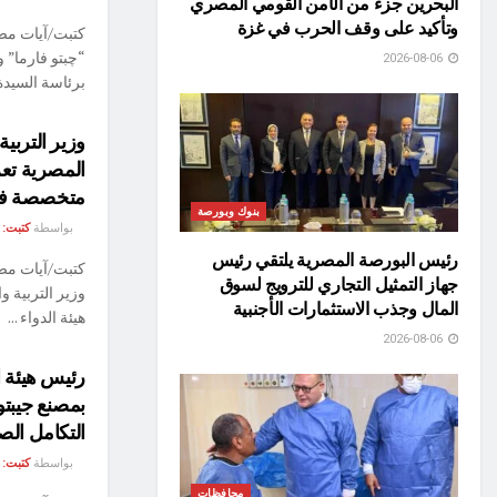
البحرين جزء من الأمن القومي المصري
وتأكيد على وقف الحرب في غزة
كتبت/آيات مص
“چبتو فارما” 
2026-08-06
برئاسة السيدة/ 
وزير التربية
المصرية تعز
متخصصة في 
بنوك وبورصة
بواسطة
كتبت:
رئيس البورصة المصرية يلتقي رئيس
كتبت/آيات مص
جهاز التمثيل التجاري للترويج لسوق
وزير التربية و
المال وجذب الاستثمارات الأجنبية
هيئة الدواء ...
2026-08-06
رئيس هيئة ا
بمصنع جيبتو
التكامل ال
بواسطة
كتبت:
محافظات