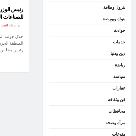
بترول وطاقة
رئيس الوزرا
للصناعات ال
بنوك وبورصة
بواسطة
كتبت:
حوادث
خلال جولته ال
خدمات
المنطقة الحرة
رئيس مجلس الو
دين ودنيا
رياضة
سياسة
عقارات
فن وثقافة
محافظات
مرأة وصحة
منوعات