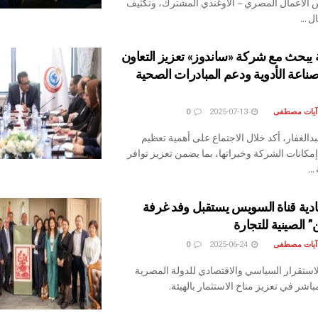
الأعمال المصري – الأوغندي المشترك، وتكثيف
 ...
 يبحث مع شركة «ساندوز» تعزيز التعاون
اعة الأدوية ودعم المبادرات الصحية
 آيات مصطفى
2025-07-13
0
بدالغفار، أكد خلال الاجتماع على أهمية تعظيم
إمكانات الشركة وخبراتها، بما يضمن تعزيز توافر
..
دية قناة السويس يستقبل وفد غرفة
” الصينية للتجارة
 آيات مصطفى
2025-06-24
0
لاستقرار السياسي والاقتصادي للدولة المصرية
شر في تعزيز مناخ الاستثمار بالهيئة.