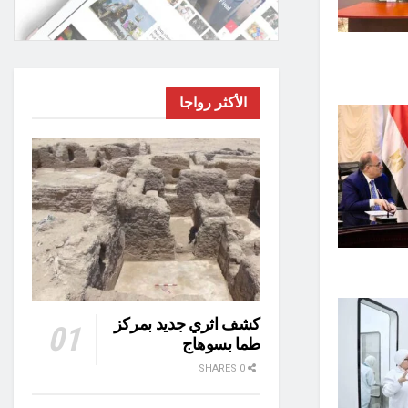
الأكثر رواجا
كشف اثري جديد بمركز
طما بسوهاج
0 SHARES