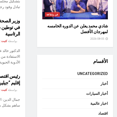
بتشكيل مجلس 
تبادل وفود رجال
فن وثقافة
وزير الصحة
شادي محمد يعلن عن الدوره الخامسه
في توطين صن
لمهرجان الأفضل
الرئاسية
2026-08-05
بواسطة
كتبت:
الدكتور خالد ع
الاستفادة من 
الأقسام
الأدوية الحيوية .
UNCATEGORIZED
رئيس اقتصا
إقليم “جيلين
أخبار
بواسطة
كتبت:
أخبار السيارات
جمال الدين: ا
اخبار عالمية
ساهم بشكل مبا
اقتصاد