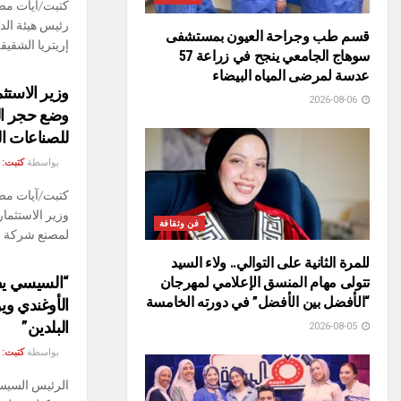
كتبت/آيات مص
رئيس هيئة الد
قسم طب وجراحة العيون بمستشفى
إريتريا الشقيقة
سوهاج الجامعي ينجح في زراعة 57
عدسة لمرضى المياه البيضاء
وزير الاستث
2026-08-06
وضع حجر ال
للصناعات ال
بواسطة
كتبت:
كتبت/آيات م
وزير الاستثما
فن وثقافة
لمصنع شركة جي
للمرة الثانية على التوالي.. ولاء السيد
“السيسي يف
تتولى مهام المنسق الإعلامي لمهرجان
“الأفضل بين الأفضل” في دورته الخامسة
الأوغندي وي
البلدين”
2026-08-05
بواسطة
كتبت:
الرئيس السيسي