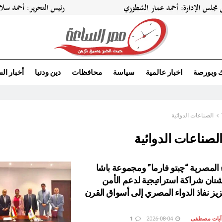
ك وبورصة
اخبار عالمية
سياسة
محافظات
دين ودنيا
أخبار ال
الصناعات الدوائية
لصناعات الدوائية
ء المصرية “چبتو فارما” ومجموعة باشا
دشنان شراكة استراتيجية لدعم الأمن
زيز نفاذ الدواء المصري إلى أسواق القرن
 آيات مصطفى
2026-08-04
1